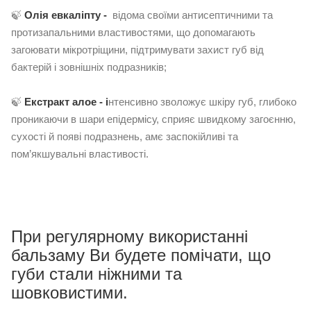
🍃
Олія е
вкаліпту -
відома своїми антисептичними та
протизапальними властивостями, що допомагають
загоювати мікротріщини, підтримувати захист губ від
бактерій і зовнішніх подразників;
🍃
Екстракт алое - і
нтенсивно зволожує шкіру губ, глибоко
проникаючи в шари епідермісу, сприяє швидкому загоєнню,
сухості й появі подразнень, амє заспокійливі та
пом’якшувальні властивості.
При регулярному використанні
бальзаму Ви будете помічати, що
губи стали ніжними та
шовковистими.