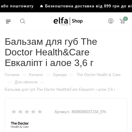
я або поштомату
🔥 Безкоштовна доставка від 899 грн до 
0
Бальзам для губ The
Doctor Health&Care
Евкаліпт і алое 3,6 г
—
—
—
Головна
Каталог
Бренди
The Doctor Health & Care
—
—
Для обличчя
Бальзам для губ The Doctor Health&Care Евкаліпт і алое 3,6 г
Артикул:
8588006037234_EN