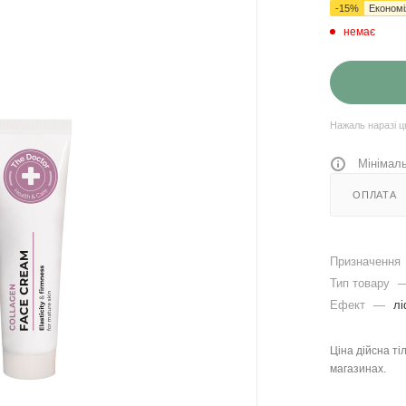
-
15
%
Економ
немає
Нажаль наразі ц
Мінімаль
ОПЛАТА
Призначення
Тип товару
Ефект
—
лі
Ціна дійсна ті
магазинах.