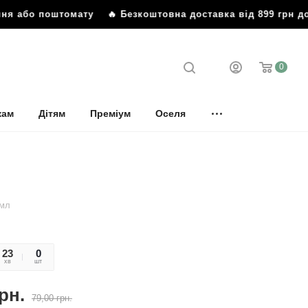
ня або поштомату
🔥 Безкоштовна доставка від 899 грн до
0
кам
Дітям
Преміум
Оселя
0мл
23
33
0
хв
сек
шт
рн.
79,00
грн.