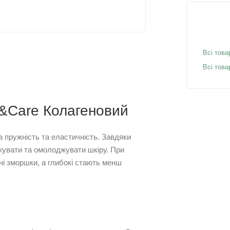
Всі това
Всі това
h&Care Колагеновий
а пружність та еластичніcть. Завдяки
ожувати та омолоджувати шкіру. При
і зморшки, а глибокі стають менш