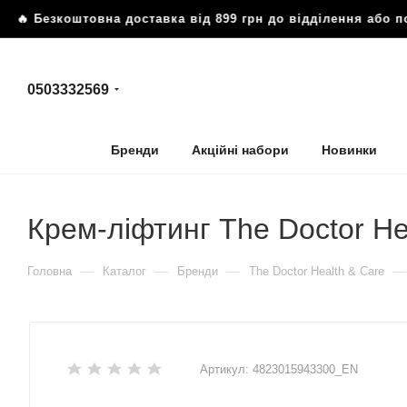
🔥 Безкоштовна доставка від 899 грн до відділення або п
0503332569
Бренди
Акційні набори
Новинки
Крем-ліфтинг The Doctor H
—
—
—
—
Головна
Каталог
Бренди
The Doctor Health & Care
Артикул:
4823015943300_EN