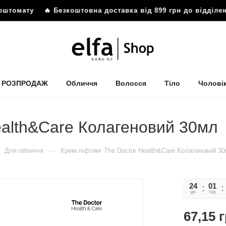
оштомату
🔥 Безкоштовна доставка від 899 грн до відділен
РОЗПРОДАЖ
Обличчя
Волосся
Тіло
Чолові
ealth&Care Колагеновий 30мл
—
Для обличчя
Крем-ліфтинг The Doctor Health&Care Колагеновий 3
24
01
дн
год
67,15
г