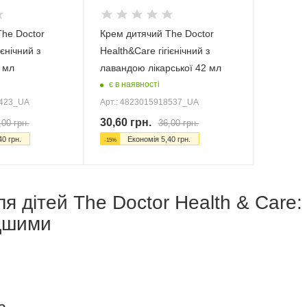
The Doctor
Крем дитячий The Doctor
ієнічний з
Health&Care гігієнічний з
 мл
лавандою лікарської 42 мл
є в наявності
0423_UA
Арт.: 4823015918537_UA
30,60
грн.
,00
грн.
36,00
грн.
40
грн.
Економія
5,40
грн.
-
15
%
я дітей The Doctor Health & Care:
дшими