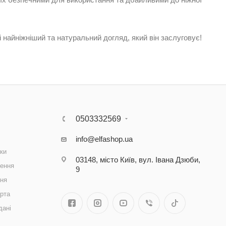
 найніжніший та натуральний догляд, який він заслуговує!
0503332569
info@elfashop.ua
ки
03148, місто Київ, вул. Івана Дзюби,
ення
9
ння
рта
дані