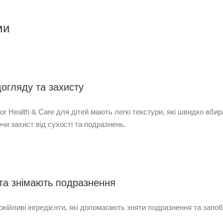
еми
догляду та захисту
or Health & Care для дітей мають легкі текстури, які швидко вби
чи захист від сухості та подразнень.
 та знімають подразнення
окійливі інгредієнти, які допомагають зняти подразнення та запоб