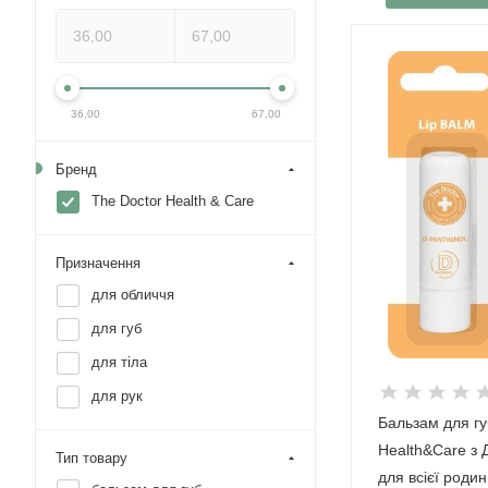
36,00
67,00
Бренд
The Doctor Health & Care
Призначення
для обличчя
для губ
для тіла
для рук
Бальзам для гу
Health&Care з
Тип товару
для всієї родин