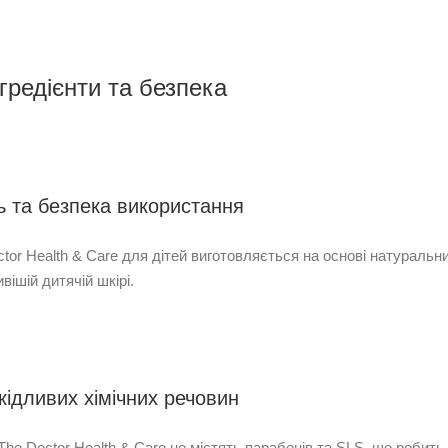
гредієнти та безпека
ь та безпека використання
tor Health & Care для дітей виготовляється на основі натуральни
вішій дитячій шкірі.
кідливих хімічних речовин
The Doctor Health & Care не містять парабенів та SLS, що робит