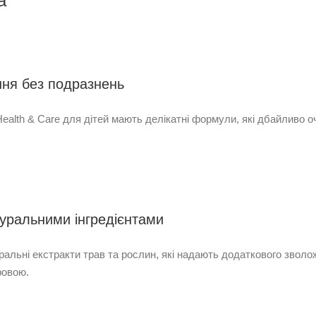
а
ня без подразнень
ealth & Care для дітей мають делікатні формули, які дбайливо 
туральними інгредієнтами
ральні екстракти трав та рослин, які надають додаткового звол
ровою.