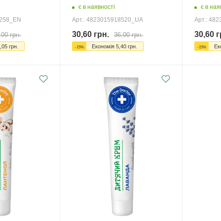
є в наявності
є в ная
7258_EN
Арт.: 4823015918520_UA
Арт.: 48
30,60
грн.
30,60
г
,00
грн.
36,00
грн.
,05
грн.
Економія
5,40
грн.
Ек
-
15
%
-
15
%