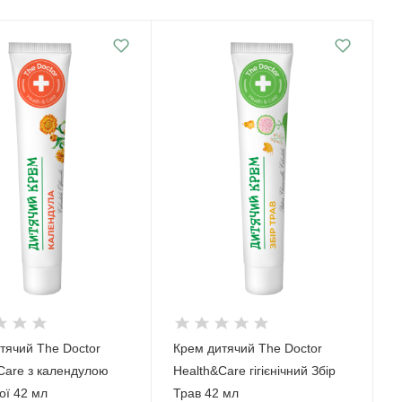
тячий The Doctor
Крем дитячий The Doctor
Care з календулою
Health&Care гігієнічний Збір
ої 42 мл
Трав 42 мл