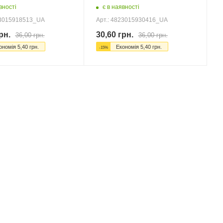
вності
є в наявності
23015918513_UA
Арт.: 4823015930416_UA
рн.
30,60
грн.
36,00
грн.
36,00
грн.
ономія
5,40
грн.
Економія
5,40
грн.
-
15
%