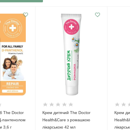
б The Doctor
Крем дитячий The Doctor
Крем ди
 Д-пантенолом
Health&Care з ромашкою
Health&
и 3,6 г
лікарською 42 мл
лікарськ