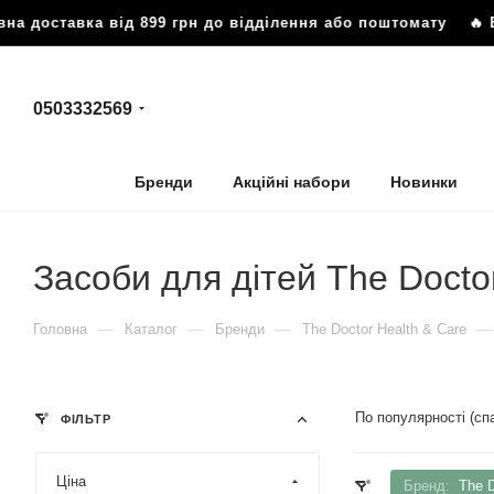
ставка від 899 грн до відділення або поштомату
🔥 Безко
0503332569
Бренди
Акційні набори
Новинки
Засоби для дітей The Docto
—
—
—
—
Головна
Каталог
Бренди
The Doctor Health & Care
По популярності (с
ФІЛЬТР
Ціна
Бренд:
The D