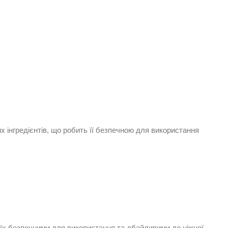
х інгредієнтів, що робить її безпечною для використання
ь їх безпечними для використання та дбайливими до ніжної