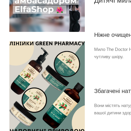
Дитячі мил
Ніжне очищен
Мило The Doctor H
чутливу шкіру.
Збагачені на
Вони містять нату
вашої дитини здо