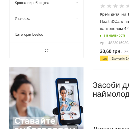
Країна виробництва
Крем дитячий 
Упаковка
Health&Care гіг
пантенолом 42
Категорія Leeloo
є в наявності
Арт.: 482301593
30,60
грн.
36
Економія
5,
-
15
%
Засоби дл
наймоло