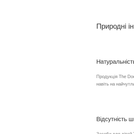
Природні ін
Натуральніст
Продукція The Doc
навіть на найчутли
Відсутність ш
Засоби для дітей 