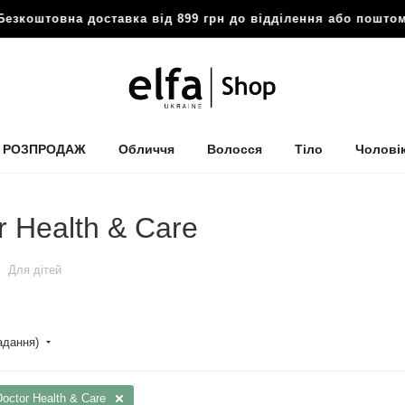
штовна доставка від 899 грн до відділення або поштомату
РОЗПРОДАЖ
Обличчя
Волосся
Тіло
Чолові
r Health & Care
Для дітей
падання)
octor Health & Care