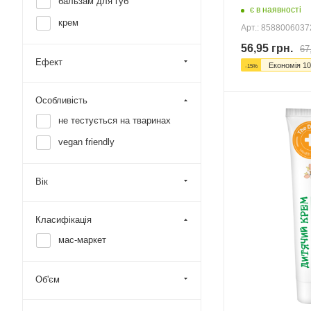
бальзам для губ
є в наявності
крем
Арт.: 858800603
56,95
грн.
67
Ефект
Економія
10
-
15
%
Особливість
не тестується на тваринах
vegan friendly
Вік
Класифікація
мас-маркет
Об'єм