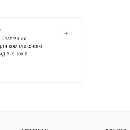
4
д безпечних
для комплексного
д 3-х років.