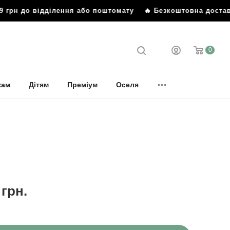
 грн до відділення або поштомату
🔥 Безкоштовна доставка
0
кам
Дітям
Преміум
Оселя
грн.