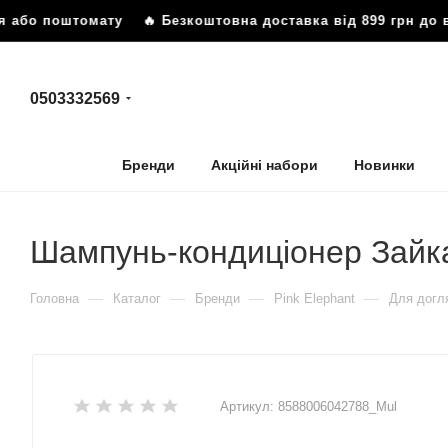
я або поштомату
🔥 Безкоштовна доставка від 899 грн до в
0503332569
Бренди
Акційні набори
Новинки
Шампунь-кондиціонер Зайка
—
—
—
—
Головна
Каталог
Бренди
Pink Elephant
Для догл
Артикул:
8588006042788_Mul