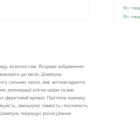
Всі това
Всі това
ляду за волоссям. Яскраве зображення
 виконати цю місію. Шампунь-
боту сальних залоз, має антиоксидантні
яє регенерації клітин шкіри та має
рує фруктовий аромат. Протеїни пшениці
іцність, зменшуює ламкість і посіченість
. Шампунь покращує розчісування