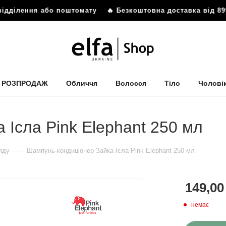
ідділення або поштомату
🔥 Безкоштовна доставка від 899
РОЗПРОДАЖ
Обличчя
Волосся
Тіло
Чолові
 Ісла Pink Elephant 250 мл
—
яду
Шампунь-кондиціонер Зайка Ісла Pink Elephant 250 мл
149,00
немає