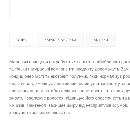
ОПИС
ХАРАКТЕРИСТИКИ
ВІДГУКИ
Маленькі принцеси потребують якісного та дбайливого дог
та тільки натуральні компоненти продукту допоможуть Вам
кондиціонер містить екстракт полуниці, який нормалізує ро
властивості, зменшує негативний вплив ультрафіолету, спри
протизапальні та антибактеріальні властивості, а також да
живить і зволожує волосся, підвищує його еластичність та м
кінчиків. Пантенол захищає шкіру від несприятливих умов
красунь та зовсім не щіпає очі.