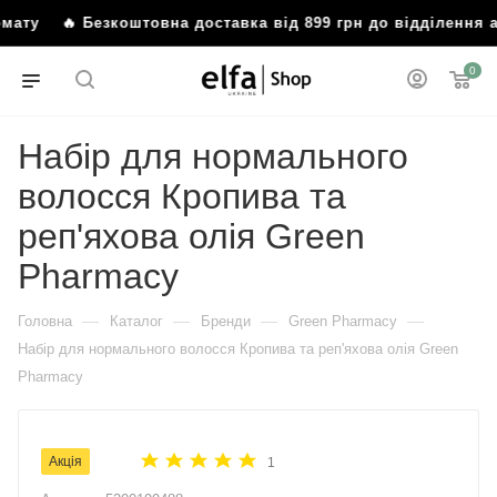
мату
🔥 Безкоштовна доставка від 899 грн до відділення а
0
Набір для нормального
волосся Кропива та
реп'яхова олія Green
Pharmacy
—
—
—
—
Головна
Каталог
Бренди
Green Pharmacy
Набір для нормального волосся Кропива та реп'яхова олія Green
Pharmacy
Акція
1