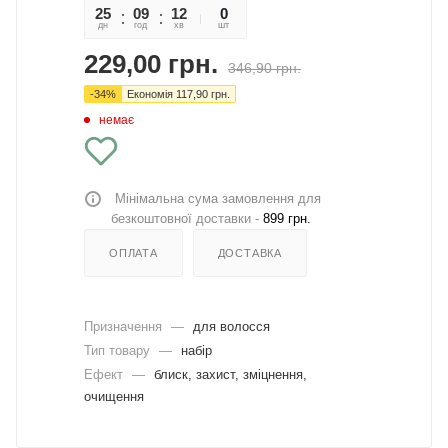
25
09
12
13
0
дн
год
хв
сек
шт
229,00
грн.
346,90
грн.
-
34
%
Економія
117,90
грн.
немає
Мінімальна сума замовлення для
безкоштовної доставки -
899 грн.
ОПЛАТА
ДОСТАВКА
Призначення
—
для волосся
Тип товару
—
набір
Ефект
—
блиск, захист, зміцнення,
очищення