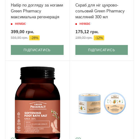
Набір по догляду за ногами
Скраб для ніг цукрово-
Green Pharmacy
сольовий Green Рharmacy
максимальна регенерація
масляний 300 мл
немає
немає
399,00
грн.
175,12
грн.
556,90
грн.
199,00
грн.
-
28
%
-
12
%
ПІДПИСАТИСЬ
ПІДПИСАТИСЬ