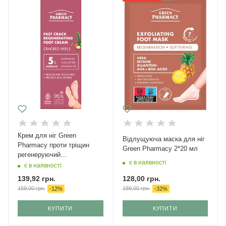
Крем для ніг Green
Відлущуюча маска для ніг
Pharmacy проти тріщин
Green Рharmacy 2*20 мл
регенеруючий
є в наявності
швидкодіючий 75 мл
є в наявності
128,00
грн.
139,92
грн.
189,00
грн.
159,00
грн.
-
32
%
-
12
%
КУПИТИ
КУПИТИ