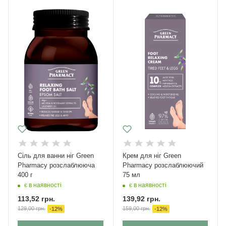
Сіль для ванни ніг Green
Крем для ніг Green
Рharmacy розслаблююча
Pharmacy розслаблюючий
400 г
75 мл
є в наявності
є в наявності
113,52
грн.
139,92
грн.
129,00
грн.
159,00
грн.
-
12
%
-
12
%