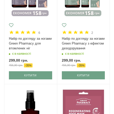
6
2
Набір по догляду за ногами
Набір по догляду за ногами
Green Pharmacy для
Green Pharmacy з ефектом
втомлених ніг
дезодорування
є в наявності
є в наявності
299,00
грн.
299,00
грн.
456,90
грн.
456,90
грн.
-
35
%
-
35
%
КУПИТИ
КУПИТИ