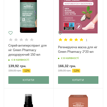
1
Спрей-антиперспірант для
Регенеруюча маска для ніг
ніг Green Рharmacy
Green Рharmacy 2*20 мл
дезодоруючий 150 мл
є в наявності
є в наявності
166,32
грн.
139,92
грн.
189,00
грн.
159,00
грн.
-
12
%
-
12
%
КУПИТИ
КУПИТИ