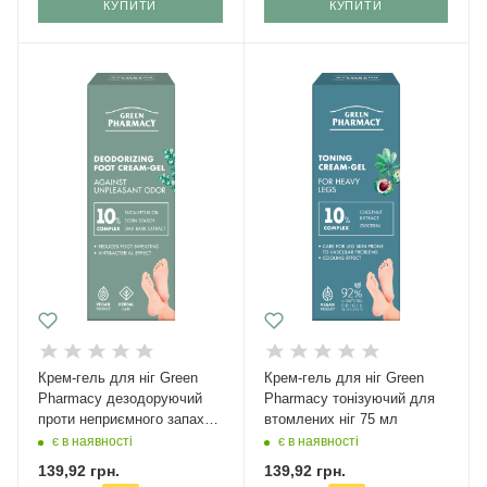
КУПИТИ
КУПИТИ
Крем-гель для ніг Green
Крем-гель для ніг Green
Рharmacy дезодоруючий
Рharmacy тонізуючий для
проти неприємного запаху
втомлених ніг 75 мл
75 мл
є в наявності
є в наявності
139,92
грн.
139,92
грн.