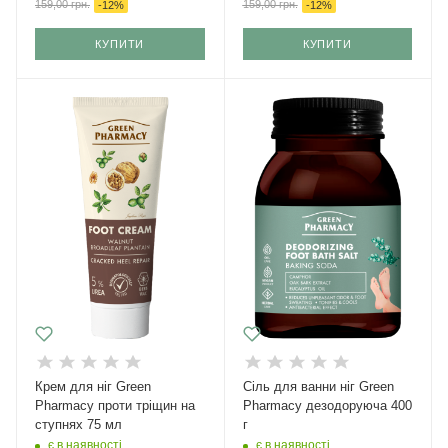
159,00
грн.
159,00
грн.
-
12
%
-
12
%
КУПИТИ
КУПИТИ
Крем для ніг Green
Сіль для ванни ніг Green
Pharmacy проти тріщин на
Рharmacy дезодоруюча 400
ступнях 75 мл
г
є в наявності
є в наявності