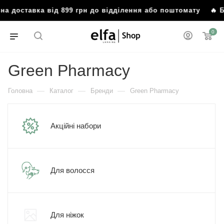
ставка від 899 грн до відділення або поштомату
🔥 Безкош
0
Green Pharmacy
—
—
—
Головна
Каталог
Бренди
Green Pharmacy
Акційні набори
Для волосся
Для ніжок