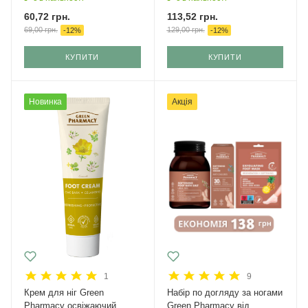
60,72
грн.
113,52
грн.
69,00
грн.
129,00
грн.
-
12
%
-
12
%
КУПИТИ
КУПИТИ
Новинка
Акція
1
9
Крем для ніг Green
Набір по догляду за ногами
Pharmacy освіжаючий,
Green Pharmacy від