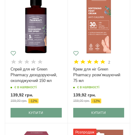
2
Спрей для ніг Green
Крем для ніг Green
Рharmacy дезодоруючий,
Pharmacy розм’якшуючий
охолоджуючий 150 мл
75 мл
є в наявності
є в наявності
139,92
грн.
139,92
грн.
159,00
грн.
159,00
грн.
-
12
%
-
12
%
КУПИТИ
КУПИТИ
Розпродаж