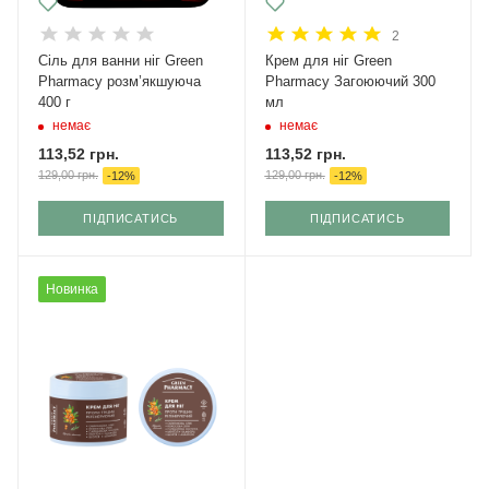
2
Сіль для ванни ніг Green
Крем для ніг Green
Рharmacy розм’якшуюча
Pharmacy Загоюючий 300
400 г
мл
немає
немає
113,52
грн.
113,52
грн.
129,00
грн.
129,00
грн.
-
12
%
-
12
%
ПІДПИСАТИСЬ
ПІДПИСАТИСЬ
Новинка