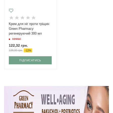
Крем для ніг проти тріщин
Green Pharmacy
регенеруючий 300 мл
немає
122,32
грн.
139,00
грн.
-
12
%
ПІДПИСАТИСЬ