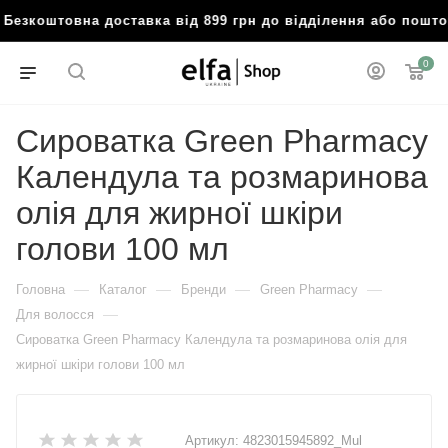
Безкоштовна доставка від 899 грн до відділення або пош
0
Сироватка Green Pharmacy
Календула та розмаринова
олія для жирної шкіри
голови 100 мл
—
—
—
—
Головна
Каталог
Бренди
Green Pharmacy
—
Для волосся
Сироватка Green Pharmacy Календула та розмаринова олія для
жирної шкіри голови 100 мл
Артикул:
4823015945892_Mul