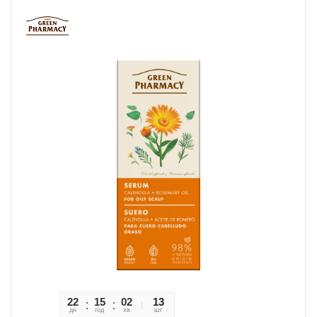
22
15
02
27
13
дн
год
хв
сек
шт