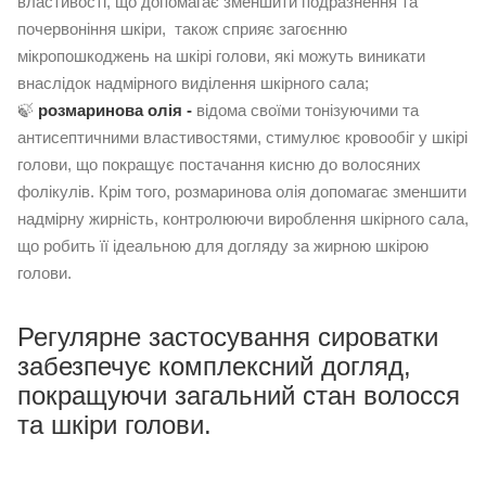
властивості, що допомагає зменшити подразнення та
почервоніння шкіри, також сприяє загоєнню
мікропошкоджень на шкірі голови, які можуть виникати
внаслідок надмірного виділення шкірного сала;
🍃
розмаринова олія -
відома своїми тонізуючими та
антисептичними властивостями, стимулює кровообіг у шкірі
голови, що покращує постачання кисню до волосяних
фолікулів. Крім того, розмаринова олія допомагає зменшити
надмірну жирність, контролюючи вироблення шкірного сала,
що робить її ідеальною для догляду за жирною шкірою
голови.
Регулярне застосування сироватки
забезпечує комплексний догляд,
покращуючи загальний стан волосся
та шкіри голови.