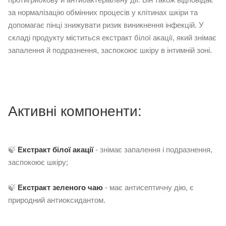
за нормалізацію обмінних процесів у клітинах шкіри та
допомагає пінці знижувати ризик виникнення інфекцій. У
складі продукту міститься екстракт білої акації, який знімає
запалення й подразнення, заспокоює шкіру в інтимній зоні.
Активні компоненти:
🍃
Е
кстракт білої акації
- знімає запалення і подразнення,
заспокоює шкіру;
🍃
Е
кстракт зеленого чаю
- має антисептичну дію, є
природний антиоксидантом.