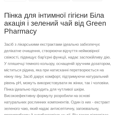
Пінка для інтимної гігієни Біла
акація і зелений чай від Green
Pharmacy
Засіб з лікарськими екстрактами ідеально забезпечує
делікатне очищення, створюючи відчуття неймовірної
свіжості, підвищує бар’єрні функції, надає заспокійливу дію.
У пляшечці темного кольору, оснащеній зручним дозатором,
міститься рідина, яка при натисканні перетворюється на
ніжну піну. Засіб дарує комфорт, підтримуючи натуральний
рівень рН, можуть використовувати як жінки, так і чоловіки.
Пінка ідеально підходить для чутливої шкіри.
Високоефективну формулу розробили на основі
натуральних рослинних компонентів. Один із них - екстракт
зеленого чаю, який надає антисептичну, загоювальну,
протигрибкову й антибактеріальну дії. Він також відповідає