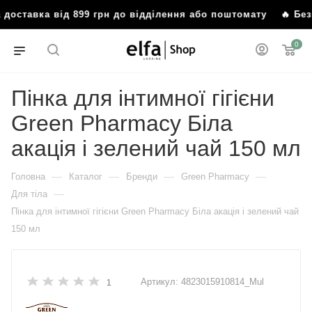
доставка від 899 грн до відділення або поштомату
🔥 Без
0
Пінка для інтимної гігієни
Green Pharmacy Біла
акація і зелений чай 150 мл
—
—
—
—
Головна
Каталог
Бренди
Green Pharmacy
—
Для тіла
Пінка для інтимної гігієни Green Pharmacy Біла акація і зелений чай
150 мл
Артикул:
4823015910814_Mul
1