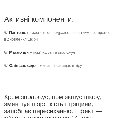
Активні компоненти:
🍃
Пантенол
– заспокоює подразнення і стимулює процес
відновлення шкіри;
🍃
Масло ши
– пом’якшує та зволожує;
🍃
Олія авокадо
– живить і захищає шкіру.
Крем зволожує, пом’якшує шкіру,
зменшує шорсткість і тріщини,
запобігає пересиханню. Ефект —