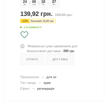
24
00
18
27
27
дн
год
хв
сек
шт
139,92
грн.
159,00
грн.
-
12
%
Економія
19,08
грн.
є в наявності
Мінімальна сума замовлення для
безкоштовної доставки -
899 грн.
ОПЛАТА
ДОСТАВКА
Призначення
—
для ніг
Тип товару
—
крем
Ефект
—
регенерація