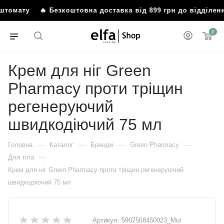
поштомату
🔥 Безкоштовна доставка від 899 грн до відділ
0
Крем для ніг Green
Pharmacy проти тріщин
регенеруючий
швидкодіючий 75 мл
—
—
—
—
Головна
Каталог
Бренди
Green Pharmacy
—
Для тіла
Крем для ніг Green Pharmacy проти тріщин регенеруючий
швидкодіючий 75 мл
Артикул:
5907568450023_Mul