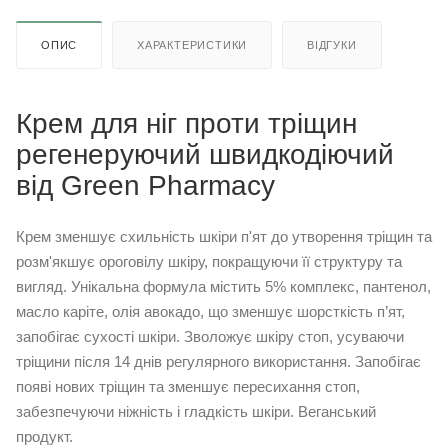
ОПИС
ХАРАКТЕРИСТИКИ
ВІДГУКИ
Крем для ніг проти тріщин
регенеруючий швидкодіючий
від Green Pharmacy
Крем зменшує схильність шкіри п'ят до утворення тріщин та
розм'якшує ороговілу шкіру, покращуючи її структуру та
вигляд. Унікальна формула містить 5% комплекс, пантенол,
масло каріте, олія авокадо, що зменшує шорсткість п’ят,
запобігає сухості шкіри. Зволожує шкіру стоп, усуваючи
тріщини після 14 днів регулярного використання. Запобігає
появі нових тріщин та зменшує пересихання стоп,
забезпечуючи ніжність і гладкість шкіри. Веганський
продукт.