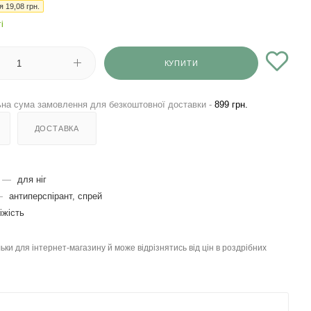
ія
19,08
грн.
і
КУПИТИ
на сума замовлення для безкоштовної доставки -
899 грн.
ДОСТАВКА
—
для ніг
—
антиперспірант, спрей
іжість
льки для інтернет-магазину й може відрізнятись від цін в роздрібних