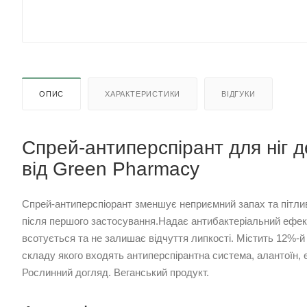
ОПИС
ХАРАКТЕРИСТИКИ
ВІДГУКИ
Спрей-антиперспірант для ніг 
від Green Рharmacy
Спрей-антиперспіорант зменшує неприємний запах та пітлив
після першого застосування.Надає антибактеріальний ефек
всотується та не залишає відчуття липкості. Містить 12%-й
складу якого входять антиперспірантна система, алантоїн, 
Рослинний догляд. Веганський продукт.