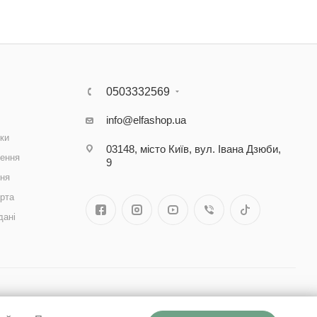
0503332569
info@elfashop.ua
ки
03148, місто Київ, вул. Івана Дзюби,
ення
9
ння
рта
дані