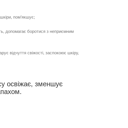
шкіри, пом’якшує;
сть, допомагає боротися з неприємним
арує відчуття свіжості, заспокоює шкіру,
y освіжає, зменшує
апахом.