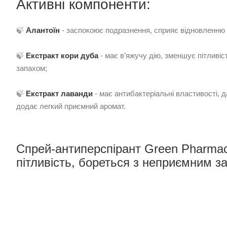
Активні компоненти:
🍃
Алантоїн
- заспокоює подразнення, сприяє відновленню 
🍃
Екстракт кори дуба
- має в’яжучу дію, зменшує пітливі
запахом;
🍃
Екстракт лаванди
- має антибактеріальні властивості, д
додає легкий приємний аромат.
Спрей-антиперспірант Green Pharmac
пітливість, бореться з неприємним з