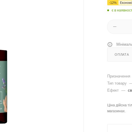
-
12
%
Економ
є в наявност
Мінімаль
ОПЛАТА
Призначення
Тип товару
Ефект
—
св
Ціна дійсна ті
магазинах.