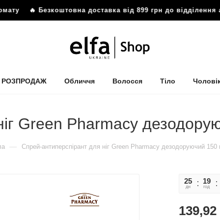
омату
🔥 Безкоштовна доставка від 899 грн до відділення 
РОЗПРОДАЖ
Обличчя
Волосся
Тіло
Чолові
ніг Green Рharmacy дезодору
—
ла
Спрей-антиперспірант для ніг Green Рharmacy дезодоруючий 150
25
19
дн
год
139,92