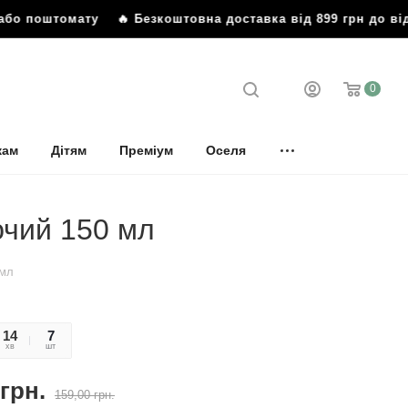
або поштомату
🔥 Безкоштовна доставка від 899 грн до ві
0
кам
Дітям
Преміум
Оселя
ючий 150 мл
 мл
14
15
7
хв
сек
шт
грн.
159,00
грн.