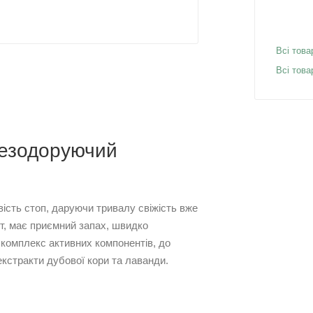
Всі това
Всі тов
дезодоруючий
ість стоп, даруючи тривалу свіжість вже
т, має приємний запах, швидко
 комплекс активних компонентів, до
екстракти дубової кори та лаванди.