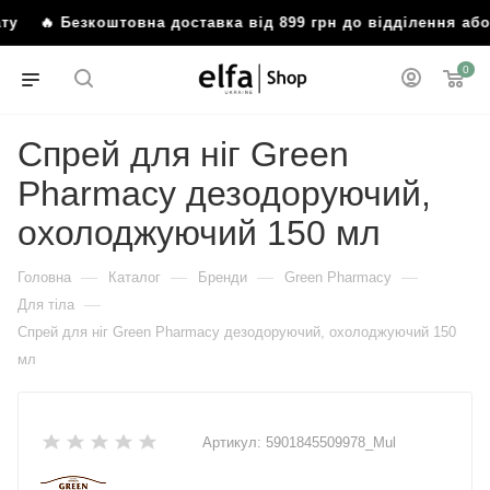
мату
🔥 Безкоштовна доставка від 899 грн до відділення а
0
Спрей для ніг Green
Рharmacy дезодоруючий,
охолоджуючий 150 мл
—
—
—
—
Головна
Каталог
Бренди
Green Pharmacy
—
Для тіла
Спрей для ніг Green Рharmacy дезодоруючий, охолоджуючий 150
мл
Артикул:
5901845509978_Mul