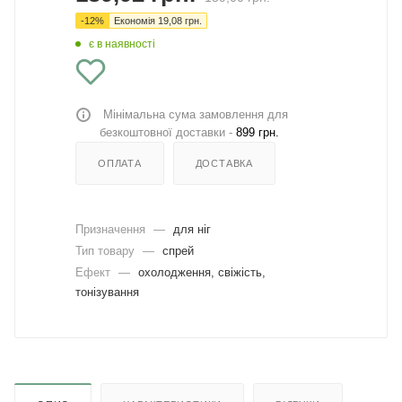
-
12
%
Економія
19,08
грн.
є в наявності
Мінімальна сума замовлення для
безкоштовної доставки -
899 грн.
ОПЛАТА
ДОСТАВКА
Призначення
—
для ніг
Тип товару
—
спрей
Ефект
—
охолодження, свіжість,
тонізування