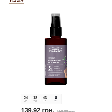
24
18
43
34
8
дн
год
хв
сек
шт
139,92
грн.
159,00
грн.