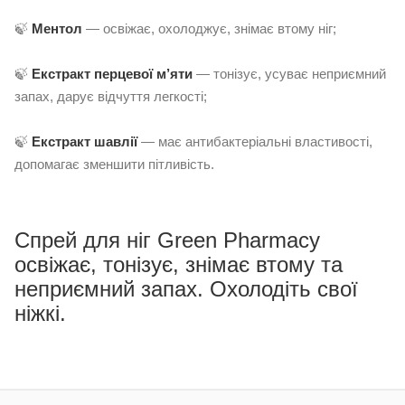
🍃
Ментол
— освіжає, охолоджує, знімає втому ніг;
🍃
Екстракт перцевої м’яти
— тонізує, усуває неприємний
запах, дарує відчуття легкості;
🍃
Екстракт шавлії
— має антибактеріальні властивості,
допомагає зменшити пітливість.
Спрей для ніг Green Pharmacy
освіжає, тонізує, знімає втому та
неприємний запах. Охолодіть свої
ніжкі.