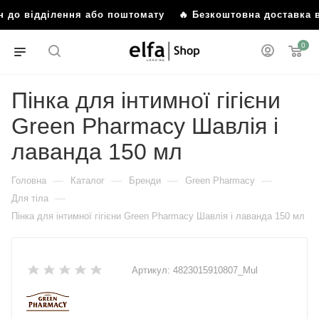
рн до відділення або поштомату
🔥 Безкоштовна доставка в
0
Пінка для інтимної гігієни
Green Pharmacy Шавлія і
лаванда 150 мл
—
—
—
—
Головна
Каталог
Бренди
Green Pharmacy
—
Для тіла
Пінка для інтимної гігієни Green Pharmacy Шавлія і лаванда 150 мл
Артикул:
4823015910807_Mul