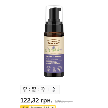
23
03
25
29
5
дн
год
хв
сек
шт
122,32
грн.
139,00
грн.
-
12
%
Економія
16,68
грн.