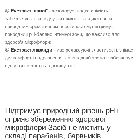
🍃
Екстракт шавлії
- дезодорує, надає свіжість,
забезпечує легке відчуття свіжості завдяки своїм
природним ароматичним властивостям, підтримує
природний pH-баланс інтимної зони, що важливо для
здоров’я мікрофлори;
🍃
Екстракт лаванди
- має релаксуючі властивості, знімає
дискомфорт і подразнення, лавандовий аромат забезпечує
відчуття свіжості та доглянутості.
Підтримує природний рівень pH і
сприяє збереженню здорової
мікрофлори.Засіб не містить у
складі парабенів, барвників.