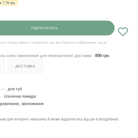
ія
7,79
грн.
ПІДПИСАТИСЬ
ього товару немає в наявності, але він з'явиться найближчим часом
на сума замовлення для безкоштовної доставки -
899 грн.
ДОСТАВКА
—
для губ
—
гігієнічна помада
дновлення, зволоження
льки для інтернет-магазину й може відрізнятись від цін в роздрібних