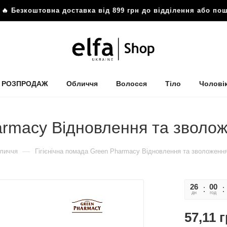
 Безкоштовна доставка від 899 грн до відділення або пош
РОЗПРОДАЖ
Обличчя
Волосся
Тіло
Чолові
armacy Відновлення та зволож
—
личчя
Гігієнічна помада Green Pharmacy Відновлення та зволоження
26
00
дн
год
57,11
г