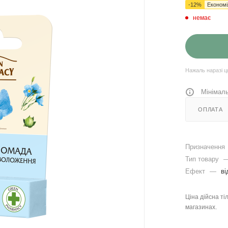
-
12
%
Економ
немає
Нажаль наразі ц
Мінімаль
ОПЛАТА
Призначення
Тип товару
Ефект
—
ві
Ціна дійсна ті
магазинах.