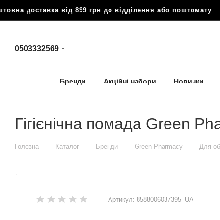
овна доставка від 899 грн до відділення або поштомату
🔥
0503332569
Бренди
Акційні набори
Новинки
Гігієнічна помада Green Ph
—
—
—
—
Головна
Каталог
Бренди
Green Pharmacy
Для об
Артикул:
8588006037395_UA