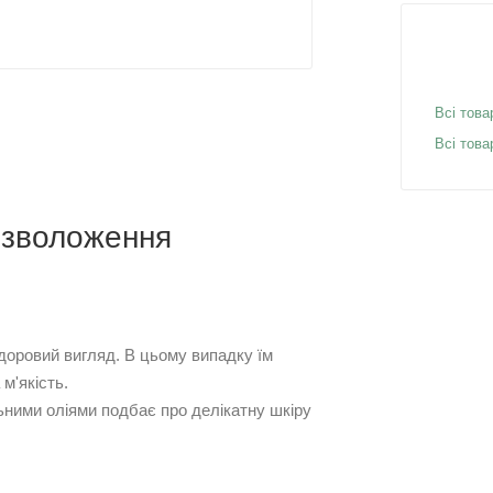
Всі това
Всі тов
і зволоження
здоровий вигляд. В цьому випадку їм
м'якість.
льними оліями подбає про делікатну шкіру