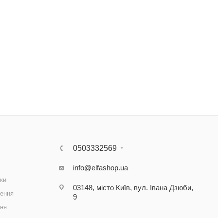
0503332569
info@elfashop.ua
ки
03148, місто Київ, вул. Івана Дзюби,
ення
9
ння