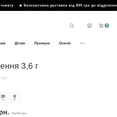
томату
🔥 Безкоштовна доставка від 899 грн до відділенн
0
кам
Дітям
Преміум
Оселя
ення 3,6 г
 3,6 г
20
17
0
хв
сек
шт
рн.
64,90
грн.