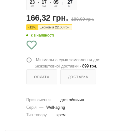
23
17
05
13
27
дн
год
хв
сек
шт
166,32
грн.
189,00
грн.
-
12
%
Економія
22,68
грн.
є в наявності
Мінімальна сума замовлення для
безкоштовної доставки -
899 грн.
ОПЛАТА
ДОСТАВКА
Призначення
—
для обличчя
Серія
—
Well-aging
Тип товару
—
крем