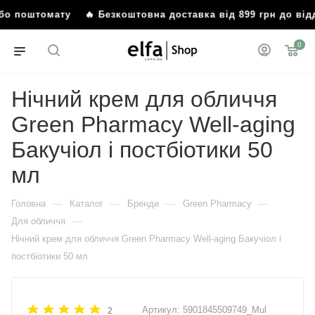
або поштомату
🔥 Безкоштовна доставка від 899 грн до ві
0
Нічний крем для обличчя
Green Рharmacy Well-aging
Бакучіол і постбіотики 50
мл
—
—
—
—
Головна
Каталог
Бренди
Green Pharmacy
—
Для обличчя
Нічний крем для обличчя Green Рharmacy Well-aging Бакучіол і
постбіотики 50 мл
Артикул:
5901845509749_Mul
2