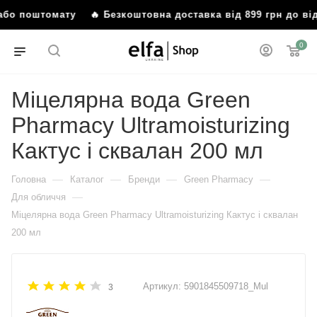
 або поштомату
🔥 Безкоштовна доставка від 899 грн до ві
0
Міцелярна вода Green
Рharmacy Ultramoisturizing
Кактус і сквалан 200 мл
—
—
—
—
Головна
Каталог
Бренди
Green Pharmacy
—
Для обличчя
Міцелярна вода Green Рharmacy Ultramoisturizing Кактус і сквалан
200 мл
Артикул:
5901845509718_Mul
3