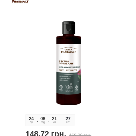
24
08
21
37
27
дн
год
хв
сек
шт
148,72
грн.
169,00
грн.