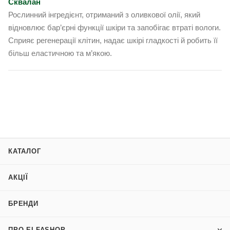
Сквалан
Рослинний інгредієнт, отриманий з оливкової олії, який
відновлює бар’єрні функції шкіри та запобігає втраті вологи.
Сприяє регенерації клітин, надає шкірі гладкості й робить її
більш еластичною та м’якою.
КАТАЛОГ
АКЦІЇ
БРЕНДИ
ПРО ELFASHOP