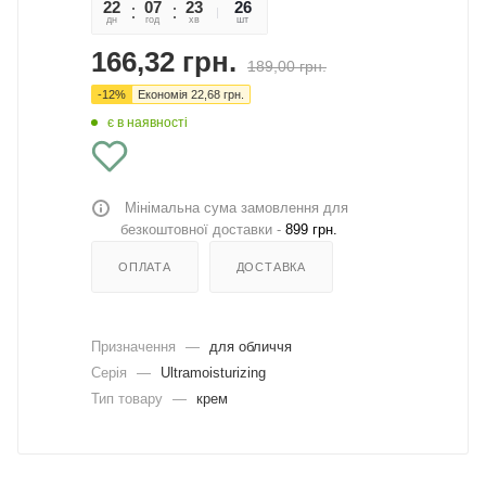
22
07
23
58
26
дн
год
хв
сек
шт
166,32
грн.
189,00
грн.
-
12
%
Економія
22,68
грн.
є в наявності
Мінімальна сума замовлення для
безкоштовної доставки -
899 грн.
ОПЛАТА
ДОСТАВКА
Призначення
—
для обличчя
Серія
—
Ultramoisturizing
Тип товару
—
крем