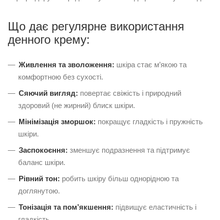
Що дає регулярне використання
денного крему:
Живлення та зволоження:
шкіра стає м’якою та
комфортною без сухості.
Сяючий вигляд:
повертає свіжість і природний
здоровий (не жирний) блиск шкіри.
Мінімізація зморшок:
покращує гладкість і пружність
шкіри.
Заспокоєння:
зменшує подразнення та підтримує
баланс шкіри.
Рівний тон:
робить шкіру більш однорідною та
доглянутою.
Тонізація та пом’якшення:
підвищує еластичність і
гладкість.