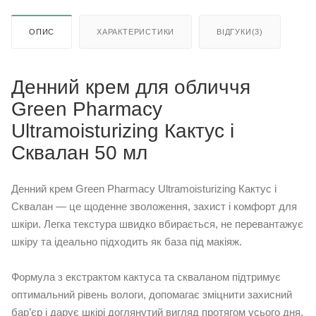
ОПИС
ХАРАКТЕРИСТИКИ
ВІДГУКИ(3)
Денний крем для обличчя
Green Pharmacy
Ultramoisturizing Кактус і
Сквалан 50 мл
Денний крем Green Pharmacy Ultramoisturizing Кактус і
Сквалан — це щоденне зволоження, захист і комфорт для
шкіри. Легка текстура швидко вбирається, не перевантажує
шкіру та ідеально підходить як база під макіяж.
Формула з екстрактом кактуса та скваланом підтримує
оптимальний рівень вологи, допомагає зміцнити захисний
бар’єр і дарує шкірі доглянутий вигляд протягом усього дня.