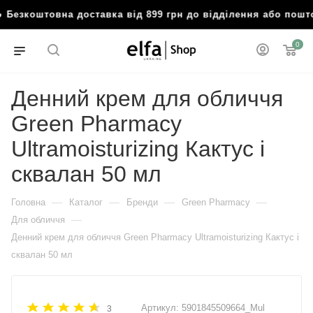
 Безкоштовна доставка від 899 грн до відділення або пош
0
Денний крем для обличчя
Green Рharmacy
Ultramoisturizing Кактус і
сквалан 50 мл
—
—
—
—
Головна
Каталог
Бренди
Green Pharmacy
—
Для обличчя
Денний крем для обличчя Green Рharmacy Ultramoisturizing Кактус і
сквалан 50 мл
Артикул:
5901845509664_Mul
3