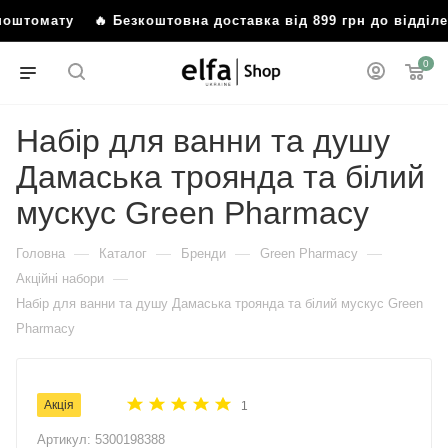
бо поштомату
🔥 Безкоштовна доставка від 899 грн до відд
0
Набір для ванни та душу
Дамаська троянда та білий
мускус Green Pharmacy
—
—
—
—
Головна
Каталог
Бренди
Green Pharmacy
—
Акційні набори
Набір для ванни та душу Дамаська троянда та білий мускус Green
Pharmacy
Акція
1
Артикул:
5300198388