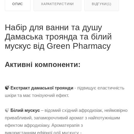
ОПИС
ХАРАКТЕРИСТИКИ
ВІДГУКИ(1)
Набір для ванни та душу
Дамаська троянда та білий
мускус від Green Pharmacy
Активні компоненти:
🍃 Екстракт дамаської троянди
- підвищує еластичність
шкіри та має тонізуючий ефект.
🍃
Білий мускус
– відомий східний афродизіак, неймовірно
привабливий, запаморочливий аромат з найпотужнішим
ефектом афродизіаку. Ароматерапія з
використанням ефірної олії мускусу -