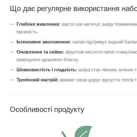
Що дає регулярне використання набо
Глибоке живлення:
масло ши насичує шкіру поживними 
пружність.
Інтенсивне зволоження:
папая підтримує водний баланс
Оновлення та сяйво:
фруктові кислоти папаї стимулюют
природного здорового блиску.
Шовковистість і гладкість:
шкіра стає ніжною, м’якою 
Тропічний настрій:
аромат папаї дарує відчуття тепла т
Особливості продукту