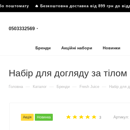
штомату
🔥 Безкоштовна доставка від 899 грн до відділенн
0503332569
Бренди
Акційні набори
Новинки
Набір для догляду за тілом
—
—
—
—
Головна
Каталог
Бренди
Fresh Juice
Набір для д
Артикул:
Акція
Новинка
3