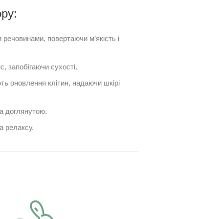
ру:
речовинами, повертаючи м’якість і
, запобігаючи сухості.
ь оновлення клітин, надаючи шкірі
та доглянутою.
а релаксу.