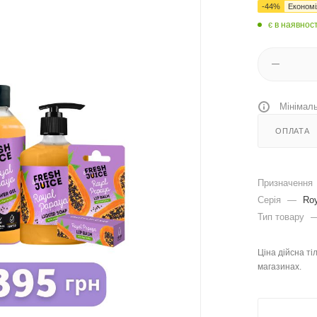
-
44
%
Економ
є в наявност
Мінімаль
ОПЛАТА
Призначення
Серія
—
Ro
Тип товару
Ціна дійсна ті
магазинах.