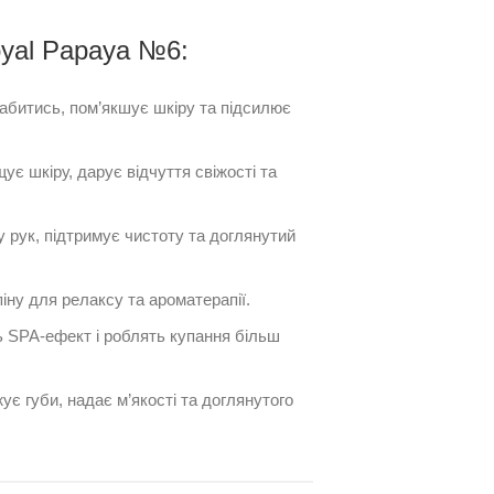
oyal Papaya №6:
битись, пом’якшує шкіру та підсилює
є шкіру, дарує відчуття свіжості та
 рук, підтримує чистоту та доглянутий
іну для релаксу та ароматерапії.
SPA-ефект і роблять купання більш
є губи, надає м’якості та доглянутого