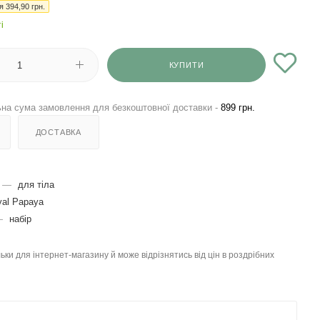
ія
394,90
грн.
і
КУПИТИ
на сума замовлення для безкоштовної доставки -
899 грн.
ДОСТАВКА
—
для тіла
yal Papaya
—
набір
льки для інтернет-магазину й може відрізнятись від цін в роздрібних