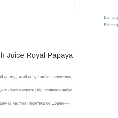
Всі това
Всі това
sh Juice Royal Papaya
й догляд, який дарує шкірі зволоження,
 що глибоко живлять і відновлюють шкіру,
іднімає настрій і перетворює щоденний