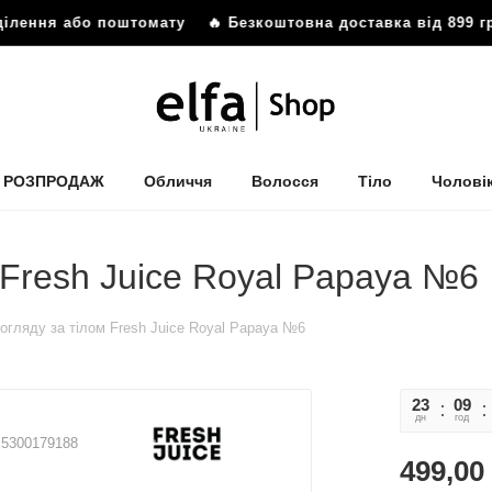
я або поштомату
🔥 Безкоштовна доставка від 899 грн до 
РОЗПРОДАЖ
Обличчя
Волосся
Тіло
Чолові
 Fresh Juice Royal Papaya №6
огляду за тілом Fresh Juice Royal Papaya №6
23
09
дн
год
5300179188
499,00