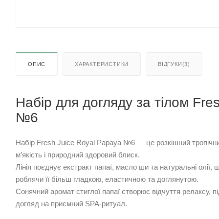
ОПИС
ХАРАКТЕРИСТИКИ
ВІДГУКИ(3)
Набір для догляду за тілом Fre
№6
Набір Fresh Juice Royal Papaya №6 — це розкішний тропічни
м’якість і природний здоровий блиск.
Лінія поєднує екстракт папаї, масло ши та натуральні олії,
роблячи її більш гладкою, еластичною та доглянутою.
Сонячний аромат стиглої папаї створює відчуття релаксу, п
догляд на приємний SPA-ритуал.