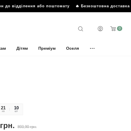
відділення або поштомату
🔥 Безкоштовна доставка від 899
0
кам
Дітям
Преміум
Оселя
20
59
10
хв
сек
шт
грн.
893,90
грн.