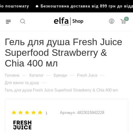
або поштомату
🔥 Безкоштовна доставка від 899 грн до від
0
Гель для душа Fresh Juice
Superfood Strawberry &
Chia 400 мл
—
—
—
—
Головна
Каталог
Бренди
Fresh Juice
—
Для ванни та душу
Гель для душа Fresh Juice Superfood Strawberry & Chia 400 мл
Артикул:
4823015942228
1