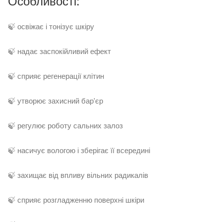
Особливості:
🍃 освіжає і тонізує шкіру
🍃 надає заспокійливий ефект
🍃 сприяє регенерації клітин
🍃 утворює захисний бар'єр
🍃 регулює роботу сальних залоз
🍃 насичує вологою і зберігає її всередині
🍃 захищає від впливу вільних радикалів
🍃 сприяє розгладженню поверхні шкіри