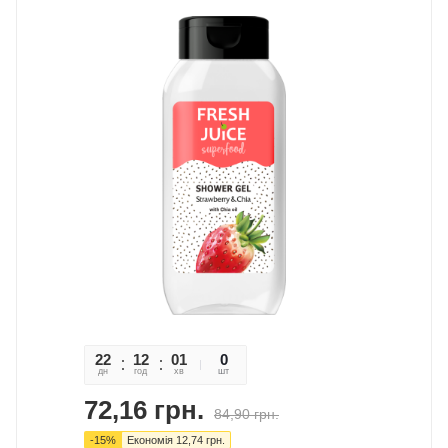
22
12
01
22
0
дн
год
хв
сек
шт
72,16
грн.
84,90
грн.
-
15
%
Економія
12,74
грн.