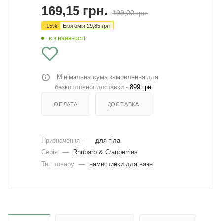
169,15
грн.
199,00
грн.
-
15
%
Економія
29,85
грн.
є в наявності
Мінімальна сума замовлення для
безкоштовної доставки -
899 грн.
ОПЛАТА
ДОСТАВКА
Призначення
—
для тіла
Серія
—
Rhubarb & Cranberries
Тип товару
—
намистинки для ванн