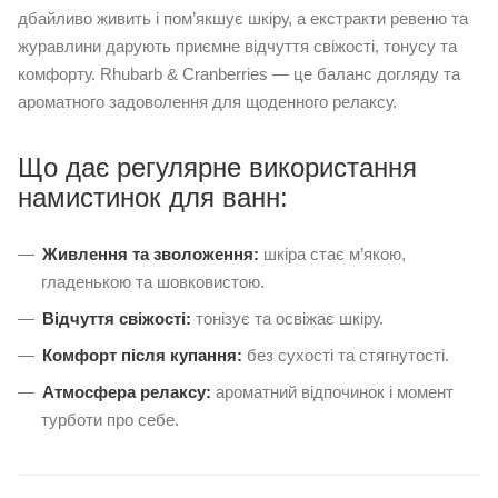
дбайливо живить і пом’якшує шкіру, а екстракти ревеню та
журавлини дарують приємне відчуття свіжості, тонусу та
комфорту. Rhubarb & Cranberries — це баланс догляду та
ароматного задоволення для щоденного релаксу.
Що дає регулярне використання
намистинок для ванн:
Живлення та зволоження:
шкіра стає м’якою,
гладенькою та шовковистою.
Відчуття свіжості:
тонізує та освіжає шкіру.
Комфорт після купання:
без сухості та стягнутості.
Атмосфера релаксу:
ароматний відпочинок і момент
турботи про себе.