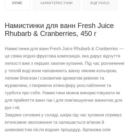
ОПИС
ХАРАКТЕРИСТИКИ
ВІДГУКИ(2)
Намистинки для ванн Fresh Juice
Rhubarb & Cranberries, 450 г
Намистинки для ванн Fresh Juice Rhubarb & Cranberries —
це свіжа ягідно-фруктова композиція, яка дарує відчуття
легкості вже з перших хвилин купання. Під час розчинення
у теплій воді вони наповнюють ванну ніжним кольором,
легким блиском і соковитим ароматом ревеню та
журавлини, створюючи атмосферу розслаблення та
турботи про себе. Намистини можна використовувати як
для прийняття ванн так і для пом'якшуючих ванночок для
рук і ніг.
Завдяки сечовині у складі, шкіра під час купання отримує
інтенсивне зволоження та залишається м’якою й
шовковистою після водних процедур. Арганова олія