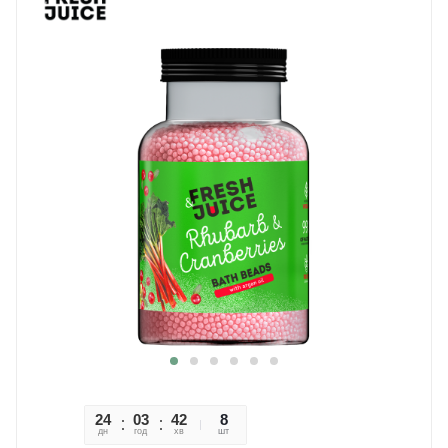
24
03
42
49
8
дн
год
хв
сек
шт