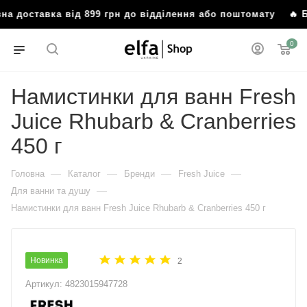
ставка від 899 грн до відділення або поштомату
🔥 Безкош
0
Намистинки для ванн Fresh
Juice Rhubarb & Cranberries
450 г
—
—
—
—
Головна
Каталог
Бренди
Fresh Juice
—
Для ванни та душу
Намистинки для ванн Fresh Juice Rhubarb & Cranberries 450 г
Новинка
2
Артикул:
4823015947728