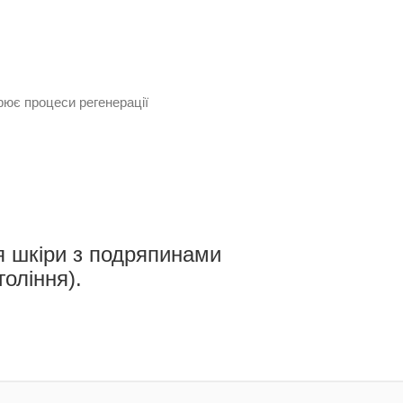
рює процеси регенерації
я шкіри з подряпинами
гоління).