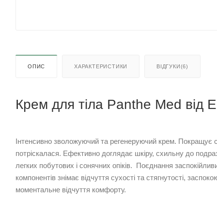
ОПИС
ХАРАКТЕРИСТИКИ
ВІДГУКИ(6)
Крем для тіла Panthe Med від E
Інтенсивно зволожуючий та регенеруючий крем. Покращує ст
потріскалася. Ефективно доглядає шкіру, схильну до подраз
легких побутових і сонячних опіків. Поєднання заспокійлив
компонентів знімає відчуття сухості та стягнутості, заспоко
моментальне відчуття комфорту.