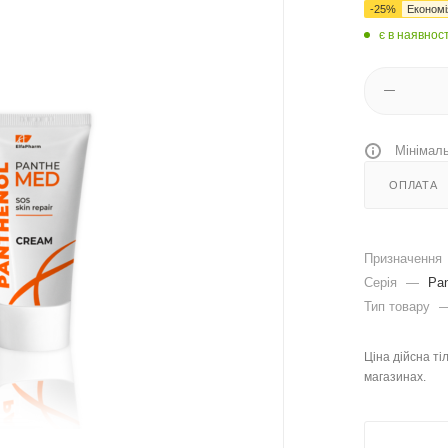
-
25
%
Економ
є в наявност
Мінімаль
ОПЛАТА
Призначення
Серія
—
Pa
Тип товару
Ціна дійсна ті
магазинах.