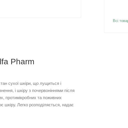
Всі това
lfa Pharm
ан сухої шкіри, що лущиться і
нення, і шкіру з почервоніннями після
их, протимікробних та поживних
ює шкіру. Легко розподіляється, надає