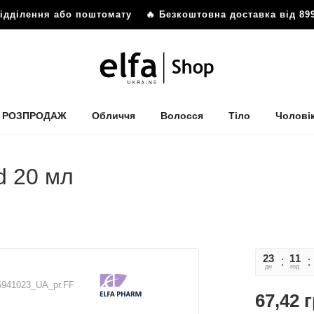
ідділення або поштомату
🔥 Безкоштовна доставка від 899 
РОЗПРОДАЖ
Обличчя
Волосся
Тіло
Чолові
d 20 мл
23
11
дн
год
5941023_UA_pr.FF
67,42
г