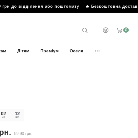
грн до відділення або поштомату
🔥 Безкоштовна доставка 
0
кам
Дітям
Преміум
Оселя
02
31
12
хв
сек
шт
рн.
89,90
грн.