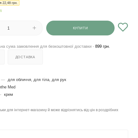
ія
22,48
грн.
і
КУПИТИ
на сума замовлення для безкоштовної доставки -
899 грн.
ДОСТАВКА
—
для обличчя, для тіла, для рук
nthe Med
—
крем
льки для інтернет-магазину й може відрізнятись від цін в роздрібних