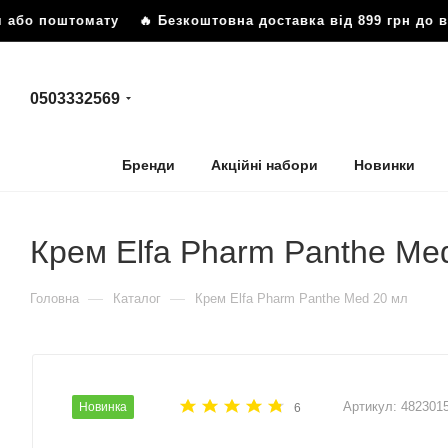
 або поштомату
🔥 Безкоштовна доставка від 899 грн до в
0503332569
Бренди
Акційні набори
Новинки
Крем Elfa Pharm Panthe Me
—
—
Головна
Каталог
Крем Elfa Pharm Panthe Med 20 мл
Артикул:
482301
Новинка
6