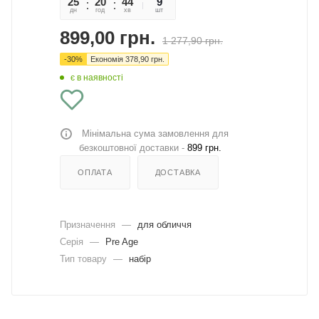
25
20
44
39
9
дн
год
хв
сек
шт
899,00
грн.
1 277,90
грн.
-
30
%
Економія
378,90
грн.
є в наявності
Мінімальна сума замовлення для
безкоштовної доставки -
899 грн.
ОПЛАТА
ДОСТАВКА
Призначення
—
для обличчя
Серія
—
Pre Age
Тип товару
—
набір