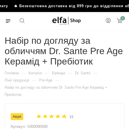
ту
🔥 Безкоштовна доставка від 899 грн до відділення або
0
Набір по догляду за
обличчям Dr. Sante Pre Age
Керамід + Пребіотик
—
—
—
—
Головна
Каталог
Бренди
Dr. Santé
—
—
Лінії продукції
Pre Age
Набір по догляду за обличчям Dr. Sante Pre Age Керамід +
Пребіотик
Акція
15
Артикул:
5300090588