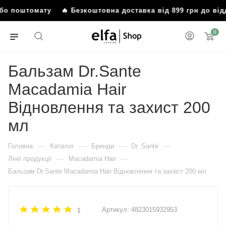
 або поштомату
🔥 Безкоштовна доставка від 899 грн до ві
0
Бальзам Dr.Sante
Macadamia Hair
Відновлення та захист 200
мл
—
—
—
—
Головна
Каталог
Бренди
Dr. Santé
—
—
Лінії продукції
Macadamia Hair
Бальзам Dr.Sante Macadamia Hair Відновлення та захист 200 мл
Артикул:
4823015932953
1