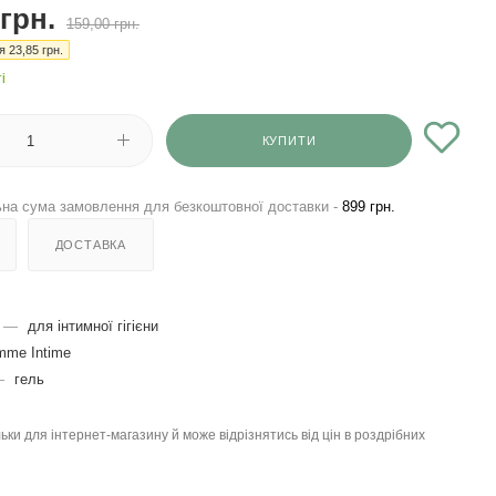
грн.
159,00
грн.
ія
23,85
грн.
і
КУПИТИ
на сума замовлення для безкоштовної доставки -
899 грн.
ДОСТАВКА
—
для інтимної гігієни
mme Intime
—
гель
льки для інтернет-магазину й може відрізнятись від цін в роздрібних