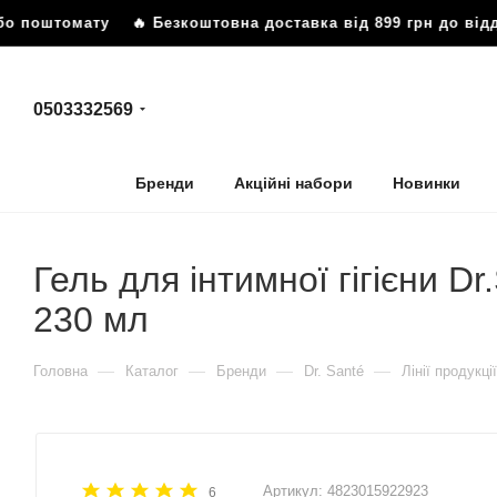
бо поштомату
🔥 Безкоштовна доставка від 899 грн до відд
0503332569
Бренди
Акційні набори
Новинки
Гель для інтимної гігієни D
230 мл
—
—
—
—
Головна
Каталог
Бренди
Dr. Santé
Лінії продукції
Артикул:
4823015922923
6