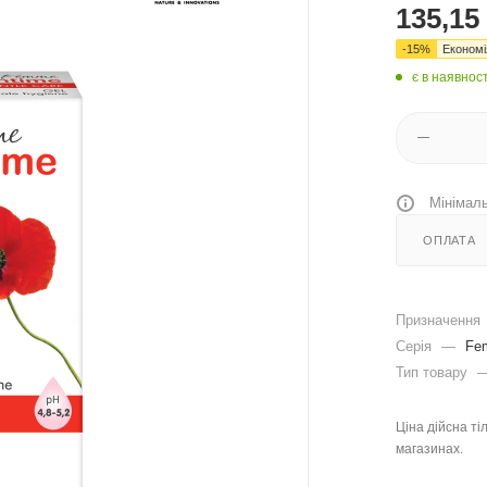
135,15
-
15
%
Економ
є в наявност
Мінімаль
ОПЛАТА
Призначення
Серія
—
Fe
Тип товару
Ціна дійсна ті
магазинах.