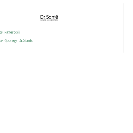
ри категорії
ри бренду Dr.Sante