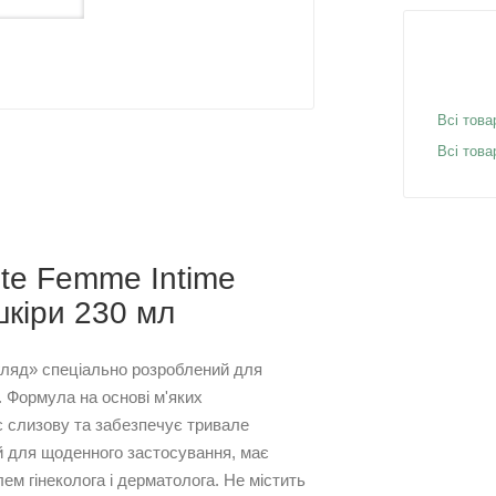
Всі това
Всі това
ante Femme Intime
шкіри 230 мл
догляд» спеціально розроблений для
ю. Формула на основі м'яких
 слизову та забезпечує тривале
ий для щоденного застосування, має
лем гінеколога і дерматолога. Не містить