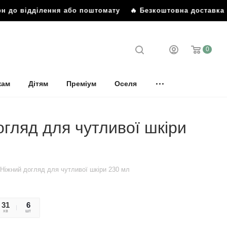
н до відділення або поштомату
🔥 Безкоштовна доставка ві
0
кам
Дітям
Преміум
Оселя
гляд для чутливої ​​шкіри
 Ніжний догляд для чутливої ​​шкіри 230 мл
31
36
6
хв
сек
шт