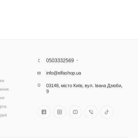
0503332569
info@elfashop.ua
ки
03148, місто Київ, вул. Івана Дзюби,
ення
9
ння
рта
дані