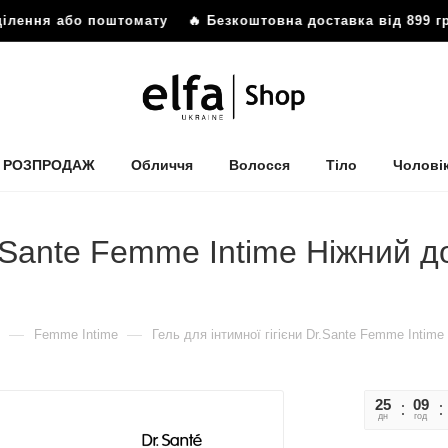
ілення або поштомату
🔥 Безкоштовна доставка від 899 гр
РОЗПРОДАЖ
Обличчя
Волосся
Тіло
Чолові
r.Sante Femme Intime Ніжний до
—
—
Femme Intime
Гель для інтимної гігієни Dr.Sante Femme Intime
25
09
дн
год