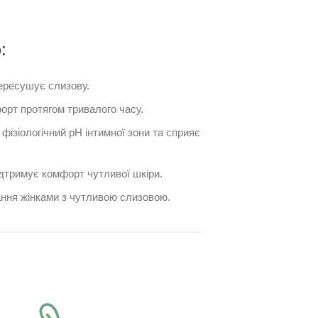
:
пересушує слизову.
форт протягом тривалого часу.
ізіологічний рН інтимної зони та сприяє
дтримує комфорт чутливої шкіри.
ння жінками з чутливою слизовою.