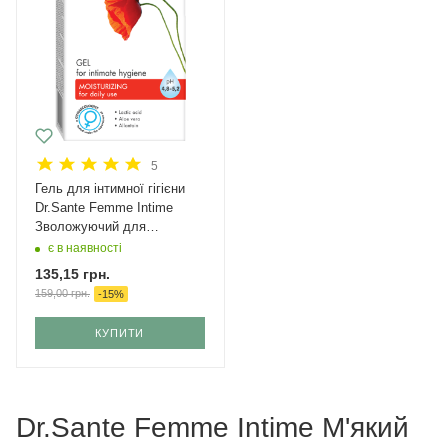
5
Гель для інтимної гігієни
Dr.Sante Femme Intime
Зволожуючий для
щоденного застосування
є в наявності
230 мл
135,15
грн.
159,00
грн.
-
15
%
КУПИТИ
Dr.Sante Femme Intime М'який