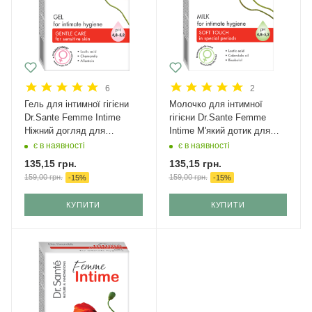
6
2
Гель для інтимної гігієни
Молочко для інтимної
Dr.Sante Femme Intime
гігієни Dr.Sante Femme
Ніжний догляд для
Intime М'який дотик для
чутливої ​​шкіри 230 мл
чутливої ​​шкіри 230 мл
є в наявності
є в наявності
135,15
грн.
135,15
грн.
159,00
грн.
159,00
грн.
-
15
%
-
15
%
КУПИТИ
КУПИТИ