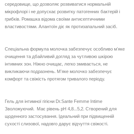
середовище, що дозволяє розвиватися нормальній
мікрофлорі і не допускає розвитку патогенних бактерій і
грибків. Ромашка відома своїми антисептичними
властивостями. Алантоїн діє як протизапальний засіб.
Спеціальна формула молочка забезпечує особливо м'яке
очищення та дбайливий догляд за чутливою шкірою
інтимних зон. Ніжно очищає, легко змивається, не
викликаючи подразнень. М'яке молочко забезпечує
комфорт та свіжість протягом тривалого періоду.
Гель для інтимної гігієни Dr.Sante Femme Intime
Зволожуючий. Має рівень рH 4,8...5,2. Створений для
щоденного застосування. Ідеальний при підвищенній
сухості слизової, надовго дарує відчуття свіжості.