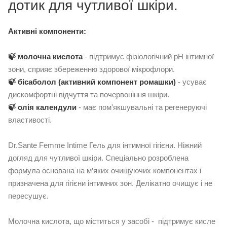
дотик для чутливої ​​шкіри.
Активні компоненти:
🍃 молочна кислота
- підтримує фізіологічний рН інтимної
зони, сприяє збереженню здорової мікрофлори.
🍃 бісаболол (активний компонент ромашки)
- усуває
дискомфортні відчуття та почервоніння шкіри.
🍃 олія календули
- має пом'якшувальні та регенеруючі
властивості.
Dr.Sante Femme Intime Гель для інтимної гігієни. Ніжний
догляд для чутливої ​​шкіри. Спеціально розроблена
формула основана на м’яких очищуючих компонентах і
призначена для гігієни інтимних зон. Делікатно очищує і не
пересушує.
Молочна кислота, що міститься у засобі - підтримує кисле