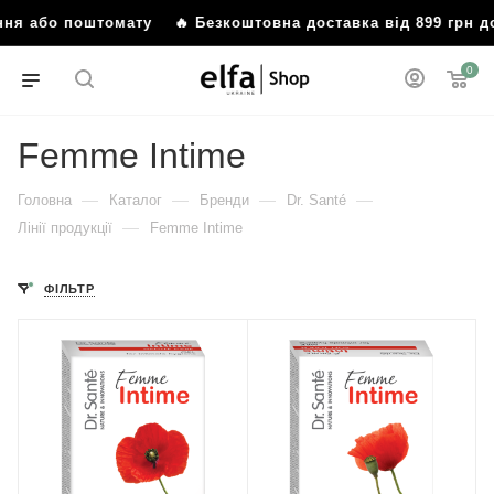
ення або поштомату
🔥 Безкоштовна доставка від 899 грн 
0
Femme Intime
—
—
—
—
Головна
Каталог
Бренди
Dr. Santé
—
Лінії продукції
Femme Intime
ФІЛЬТР