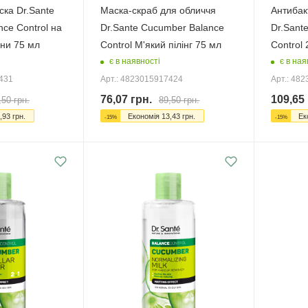
ка Dr.Sante
Маска-скраб для обличчя
Антибак
ce Control на
Dr.Sante Cucumber Balance
Dr.Sant
ини 75 мл
Control М'який пілінг 75 мл
Control
є в наявності
є в ная
7431
Арт.: 4823015917424
Арт.: 48
76,07
грн.
109,65
,50
грн.
89,50
грн.
,93
грн.
Економія
13,43
грн.
Ек
-
15
%
-
15
%