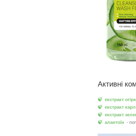
Активні ко
🍃 екстракт огір
🍃 екстракт кар
🍃 екстракт зел
🍃 алантоїн
- по