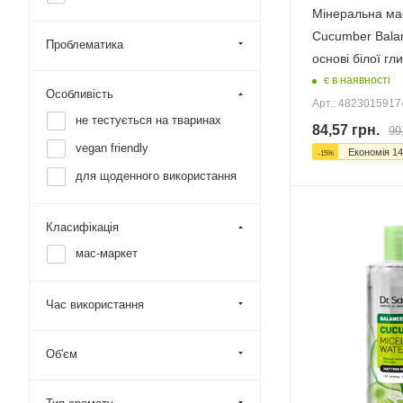
Мінеральна мас
Cucumber Balan
Проблематика
основі білої гл
є в наявності
Особливість
Арт.: 482301591
не тестується на тваринах
84,57
грн.
99
vegan friendly
Економія
14
-
15
%
для щоденного використання
Класифікація
мас-маркет
Час використання
Об'єм