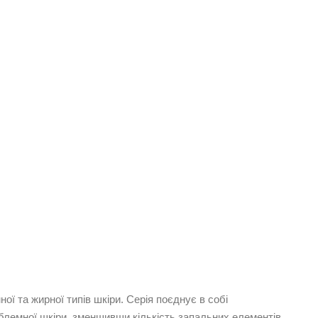
ої та жирної типів шкіри. Серія поєднує в собі
облемної шкіри, зменшивши кількість запальних елементів,