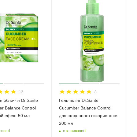
12
8
я обличчя Dr.Sante
Гель-пілінг Dr.Sante
r Balance Control
Cucumber Balance Control
й ефект 50 мл
для щоденного використання
200 мл
вності
є в наявності