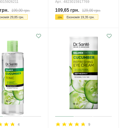
23015926211
Арт.: 4823015917769
грн.
109,65
грн.
199,00
грн.
129,00
грн.
ономія
29,85
грн.
Економія
19,35
грн.
-
15
%
4
9