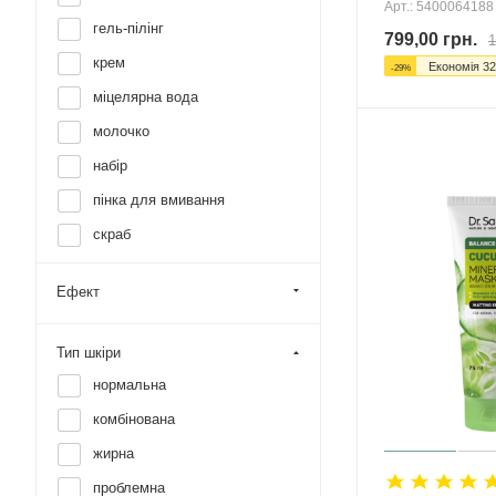
Арт.: 5400064188
гель-пілінг
799,00
грн.
1
крем
Економія
32
-
29
%
міцелярна вода
молочко
набір
пінка для вмивання
скраб
тонік
Ефект
Тип шкіри
нормальна
комбінована
жирна
проблемна