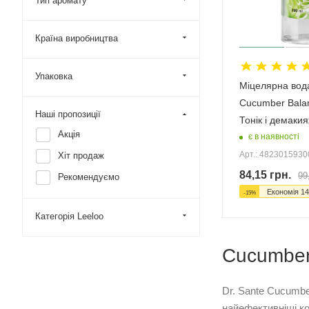
Тип аромату
Країна виробництва
Упаковка
Міцелярна вода
Cucumber Balan
Наші пропозиції
Тонік і демаки
Акція
є в наявності
Арт.: 482301593
Хіт продаж
84,15
грн.
99
Рекомендуємо
Економія
14
-
15
%
Категорія Leeloo
Cucumber 
Dr. Sante Cucumbe
найефективніші ко