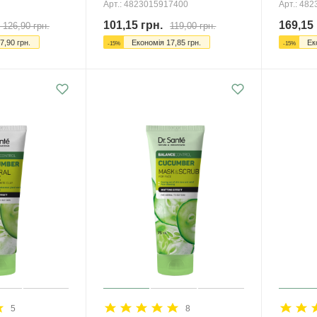
Арт.: 4823015917400
Арт.: 48
101,15
грн.
169,15
 126,90
грн.
119,00
грн.
7,90
грн.
Економія
17,85
грн.
Ек
-
15
%
-
15
%
5
8