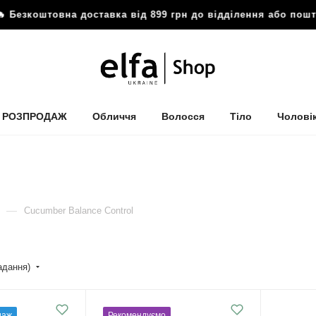
вна доставка від 899 грн до відділення або поштомату
🔥
РОЗПРОДАЖ
Обличчя
Волосся
Тіло
Чолові
—
Cucumber Balance Control
падання)
даж
Рекомендуємо