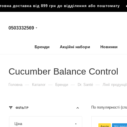
авка від 899 грн до відділення або поштомату
🔥 Безкошто
0503332569
Бренди
Акційні набори
Новинки
Cucumber Balance Control
—
—
—
—
Головна
Каталог
Бренди
Dr. Santé
Лінії продукції
По популярності (с
ФІЛЬТР
Ціна
Акція
Хіт про