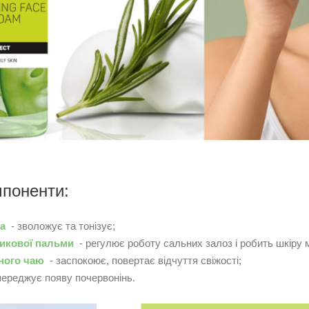
мпоненти:
ка
- зволожує та тонізує;
ликової пальми
- регулює роботу сальних залоз і робить шкіру 
еного чаю
- заспокоює, повертає відчуття свіжості;
переджує появу почервонінь.