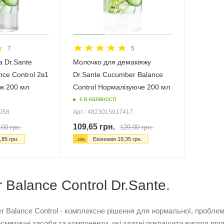
7
5
 Dr.Sante
Молочко для демакіяжу
ce Control 2в1
Dr.Sante Cucumber Balance
яж 200 мл
Control Нормалізуюче 200 мл
є в наявності
0058
Арт.: 4823015917417
109,65
грн.
,00
грн.
129,00
грн.
,85
грн.
Економія
19,35
грн.
-
15
%
Balance Control Dr.Sante.
r Balance Control - комплексне рішення для нормальної, проблемн
сметичні засоби та компоненти, які здатні покращити вигляд пр