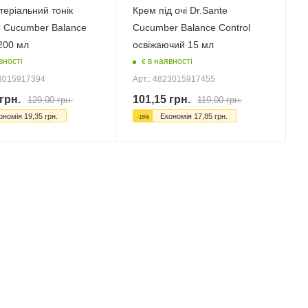
теріальний тонік
Крем під очі Dr.Sante
e Cucumber Balance
Cucumber Balance Control
 200 мл
освіжаючий 15 мл
вності
є в наявності
23015917394
Арт.: 4823015917455
грн.
101,15
грн.
129,00
грн.
119,00
грн.
ономія
19,35
грн.
Економія
17,85
грн.
-
15
%