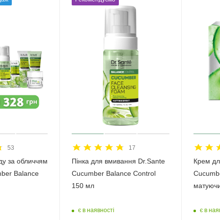
53
17
ду за обличчям
Пінка для вмивання Dr.Sante
Крем дл
ber Balance
Cucumber Balance Control
Cucumbe
150 мл
матуючи
є в наявності
є в ная