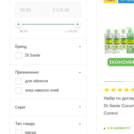
89,50
1 126,90
Бренд
Dr.Sante
Призначення
для обличчя
зона навколо очей
Набір по догля
Dr.Sante Cucum
Серія
Control
Тип товару
є в наявності
маска