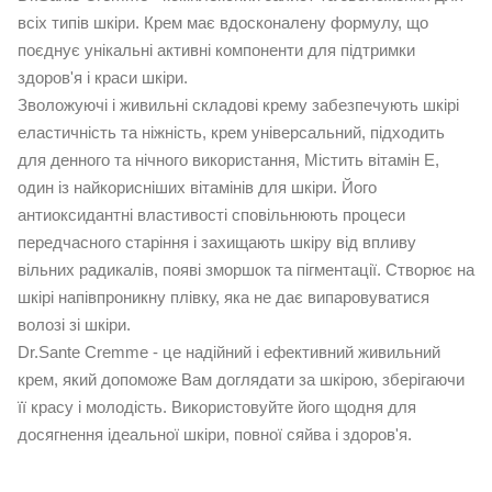
всіх типів шкіри. Крем має вдосконалену формулу, що
поєднує унікальні активні компоненти для підтримки
здоров'я і краси шкіри.
Зволожуючі і живильні складові крему забезпечують шкірі
еластичність та ніжність, крем універсальний, підходить
для денного та нічного використання, Містить вітамін Е,
один із найкорисніших вітамінів для шкіри. Його
антиоксидантні властивості сповільнюють процеси
передчасного старіння і захищають шкіру від впливу
вільних радикалів, появі зморшок та пігментації. Створює на
шкірі напівпроникну плівку, яка не дає випаровуватися
волозі зі шкіри.
Dr.Sante Cremme - це надійний і ефективний живильний
крем, який допоможе Вам доглядати за шкірою, зберігаючи
її красу і молодість. Використовуйте його щодня для
досягнення ідеальної шкіри, повної сяйва і здоров'я.