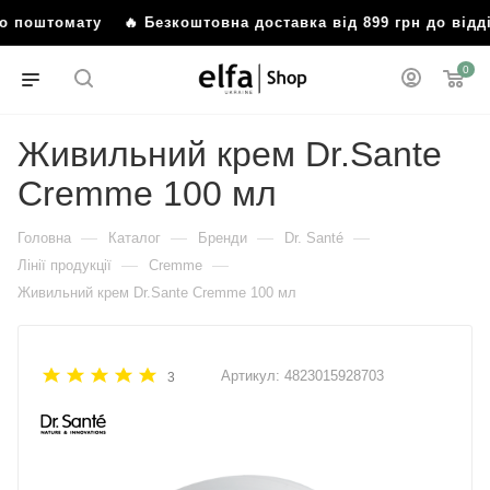
або поштомату
🔥 Безкоштовна доставка від 899 грн до від
0
Живильний крем Dr.Sante
Cremme 100 мл
—
—
—
—
Головна
Каталог
Бренди
Dr. Santé
—
—
Лінії продукції
Cremme
Живильний крем Dr.Sante Cremme 100 мл
Артикул:
4823015928703
3