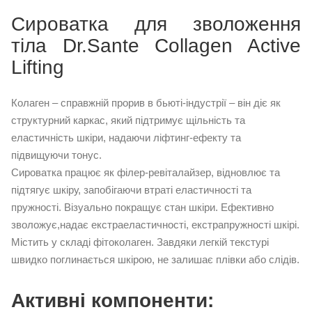
Сироватка для зволоження
тіла Dr.Sante Collagen Active
Lifting
Колаген – справжній прорив в бьюті-індустрії – він діє як
структурний каркас, який підтримує щільність та
еластичність шкіри, надаючи ліфтинг-ефекту та
підвищуючи тонус.
Сироватка працює як філер-ревіталайзер, відновлює та
підтягує шкіру, запобігаючи втраті еластичності та
пружності. Візуально покращує стан шкіри. Ефективно
зволожує,надає екстраеластичності, екстрапружності шкірі.
Містить у складі фітоколаген. Завдяки легкій текстурі
швидко поглинається шкірою, не залишає плівки або слідів.
Активні компоненти: