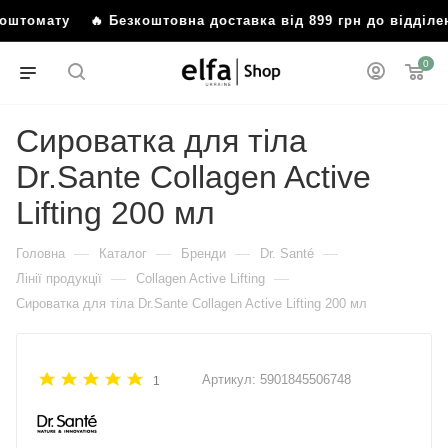
о поштомату
🔥 Безкоштовна доставка від 899 грн до відді
0
Сироватка для тіла
Dr.Sante Collagen Active
Lifting 200 мл
—
—
—
—
Головна
Каталог
Бренди
Dr. Santé
—
—
Лінії продукції
Collagen Active Lifting
Сироватка для тіла Dr.Sante Collagen Active Lifting 200 мл
Артикул:
5901845506748
1