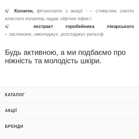
🍃
Колаген,
фітоколаген з акації - – стимулює синтез
власного колагену, надає ліфтинг-ефект;
🍃
е
кстракт горобейника лікарського
-
заспокоює, омолоджує, розгладжує рельєф.
Будь активною, а ми подбаємо про
ніжність та молодість шкіри.
КАТАЛОГ
АКЦІЇ
БРЕНДИ