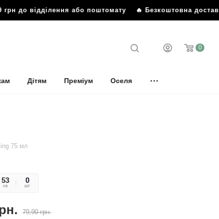
грн до відділення або поштомату
🔥 Безкоштовна доставка 
0
кам
Дітям
Преміум
Оселя
ting 75 мл
53
29
0
хв
сек
шт
рн.
79,90
грн.