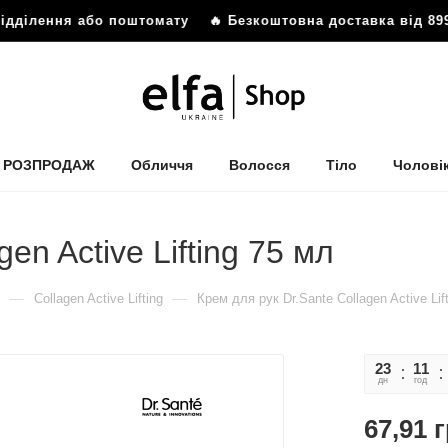
дділення або поштомату
🔥 Безкоштовна доставка від 899 
РОЗПРОДАЖ
Обличчя
Волосся
Тіло
Чолові
en Active Lifting 75 мл
—
—
Collagen Active Lifting
Крем для рук Dr.Sante Collagen Active Lif
23
11
дн
год
67,91
г