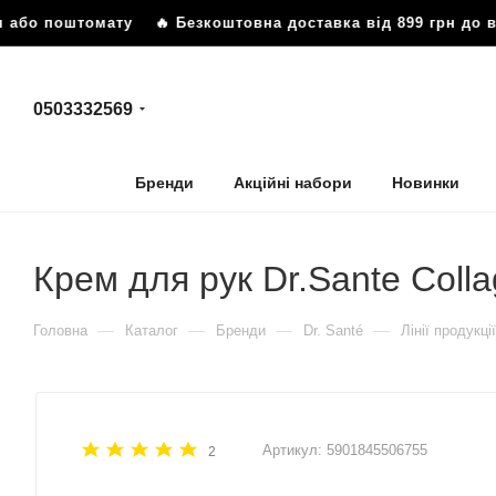
 або поштомату
🔥 Безкоштовна доставка від 899 грн до ві
0503332569
Бренди
Акційні набори
Новинки
Крем для рук Dr.Sante Collag
—
—
—
—
Головна
Каталог
Бренди
Dr. Santé
Лінії продукції
Артикул:
5901845506755
2