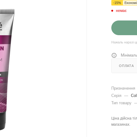
-
15
%
Економ
немає
Нажаль наразі ц
Мінімаль
ОПЛАТА
Призначення
Серія
—
Col
Тип товару
Ціна дійсна ті
магазинах.