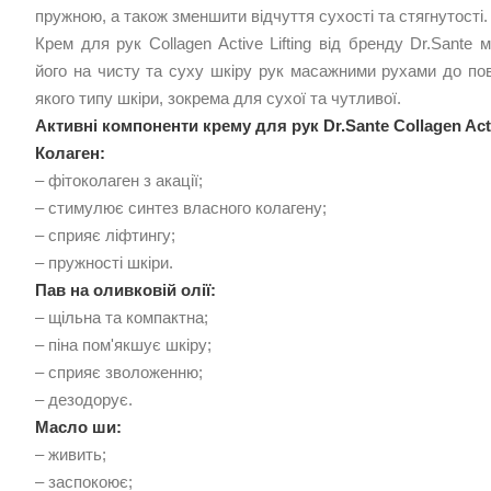
пружною, а також зменшити відчуття сухості та стягнутості.
Крем для рук Collagen Active Lifting від бренду Dr.Sant
його на чисту та суху шкіру рук масажними рухами до пов
якого типу шкіри, зокрема для сухої та чутливої.
Активні компоненти крему для рук Dr.Sante Collagen Acti
Колаген:
– фітоколаген з акації;
– стимулює синтез власного колагену;
– сприяє ліфтингу;
– пружності шкіри.
Пав на оливковій олії:
– щільна та компактна;
– піна пом'якшує шкіру;
– сприяє зволоженню;
– дезодорує.
Масло ши:
– живить;
– заспокоює;