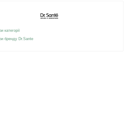
ри категорії
ри бренду Dr.Sante