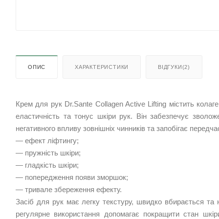
ОПИС
ХАРАКТЕРИСТИКИ
ВІДГУКИ(2)
Крем для рук Dr.Sante Collagen Active Lifting містить кола
еластичність та тонус шкіри рук. Він забезпечує зволож
негативного впливу зовнішніх чинників та запобігає передч
— ефект ліфтингу;
— пружність шкіри;
— гладкість шкіри;
— попередження появи зморшок;
— тривале збереження ефекту.
Засіб для рук має легку текстуру, швидко вбирається та 
регулярне використання допомагає покращити стан шкір