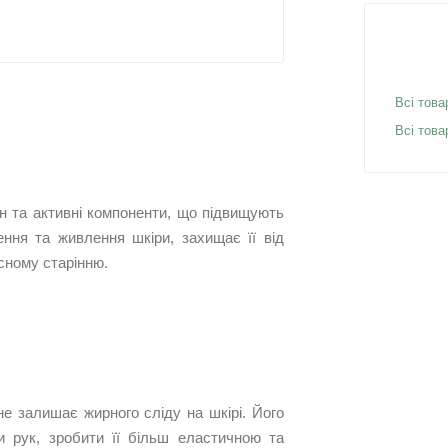
Всі това
Всі това
ген та активні компоненти, що підвищують
ення та живлення шкіри, захищає її від
асному старінню.
не залишає жирного сліду на шкірі. Його
и рук, зробити її більш еластичною та