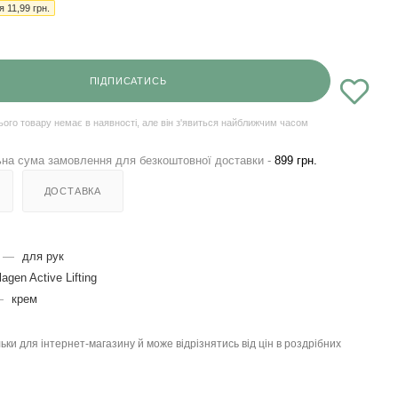
ія
11,99
грн.
ПІДПИСАТИСЬ
ього товару немає в наявності, але він з'явиться найближчим часом
на сума замовлення для безкоштовної доставки -
899 грн.
ДОСТАВКА
—
для рук
lagen Active Lifting
—
крем
льки для інтернет-магазину й може відрізнятись від цін в роздрібних