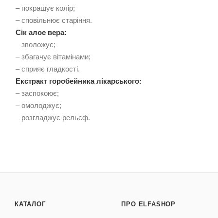
– покращує колір;
– сповільнює старіння.
Сік алое вера:
– зволожує;
– збагачує вітамінами;
– сприяє гладкості.
Екстракт горобейника лікарського:
– заспокоює;
– омолоджує;
– розгладжує рельєф.
КАТАЛОГ
ПРО ELFASHOP