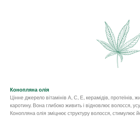
Конопляна олія
Цінне джерело вітамінів A, C, E, керамідів, протеїнів, ж
каротину. Вона глибоко живить і відновлює волосся, усув
Конопляна олія зміцнює структуру волосся, стимулює йо