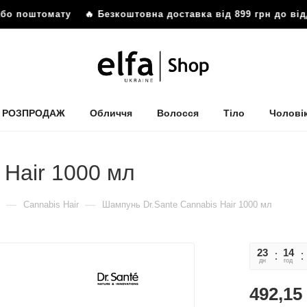
омату
🔥 Безкоштовна доставка від 899 грн до відділення
РОЗПРОДАЖ
Обличчя
Волосся
Тіло
Чолові
 Hair 1000 мл
—
—
Cannabis Hair
Шампунь Dr.Sante Cannabis Hair 1000 мл
23
14
дн
год
492,15