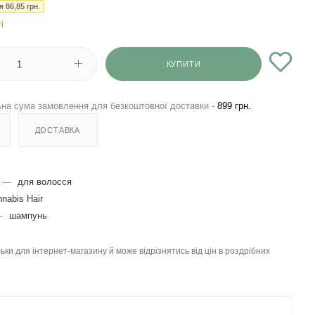
ія
86,85
грн.
і
КУПИТИ
на сума замовлення для безкоштовної доставки -
899 грн.
ДОСТАВКА
—
для волосся
nabis Hair
—
шампунь
льки для інтернет-магазину й може відрізнятись від цін в роздрібних