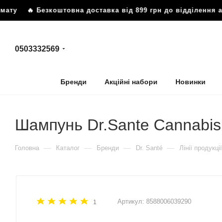
Безкоштовна доставка від 899 грн до відділення або пошт
0503332569
Бренди
Акційні набори
Новинки
Шампунь Dr.Sante Cannabis
—
—
—
—
Головна
Каталог
Бренди
Dr. Santé
Лінії продукції
Артикул:
8588006039290
1