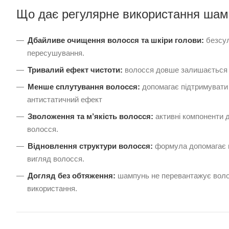
Що дає регулярне використання шам
Дбайливе очищення волосся та шкіри голови:
безсул
пересушування.
Тривалий ефект чистоти:
волосся довше залишається с
Менше сплутування волосся:
допомагає підтримувати 
антистатичний ефект
Зволоження та м’якість волосся:
активні компоненти 
волосся.
Відновлення структури волосся:
формула допомагає п
вигляд волосся.
Догляд без обтяження:
шампунь не перевантажує волос
використання.