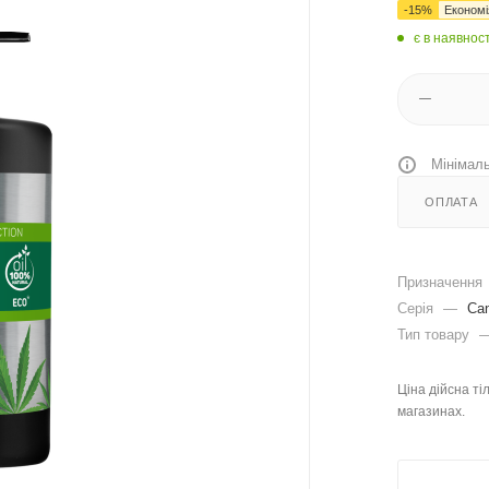
-
15
%
Економ
є в наявност
Мінімаль
ОПЛАТА
Призначення
Серія
—
Can
Тип товару
Ціна дійсна ті
магазинах.