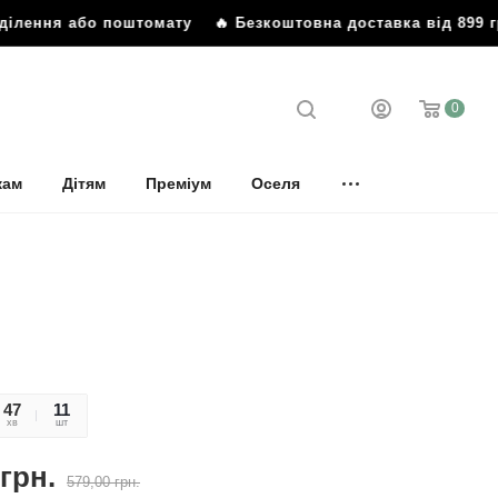
 або поштомату
🔥 Безкоштовна доставка від 899 грн до ві
0
кам
Дітям
Преміум
Оселя
47
30
11
хв
сек
шт
грн.
579,00
грн.