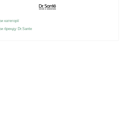
ри категорії
ри бренду Dr.Sante