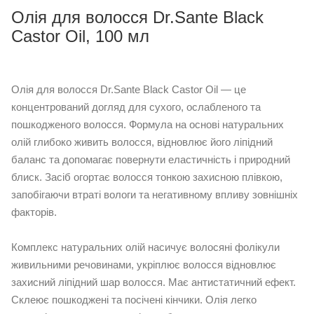
Олія для волосся Dr.Sante Black
Castor Oil, 100 мл
Олія для волосся Dr.Sante Black Castor Oil — це
концентрований догляд для сухого, ослабленого та
пошкодженого волосся. Формула на основі натуральних
олій глибоко живить волосся, відновлює його ліпідний
баланс та допомагає повернути еластичність і природний
блиск. Засіб огортає волосся тонкою захисною плівкою,
запобігаючи втраті вологи та негативному впливу зовнішніх
факторів.
Комплекс натуральних олій насичує волосяні фолікули
живильними речовинами, укріплює волосся відновлює
захисний ліпідний шар волосся. Має антистатичний ефект.
Склеює пошкоджені та посічені кінчики. Олія легко