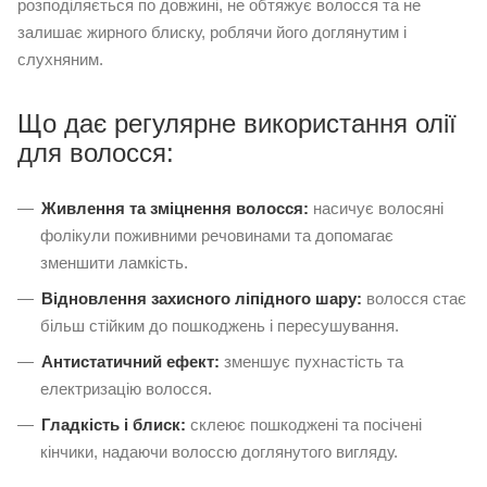
розподіляється по довжині, не обтяжує волосся та не
залишає жирного блиску, роблячи його доглянутим і
слухняним.
Що дає регулярне використання олії
для волосся:
Живлення та зміцнення волосся:
насичує волосяні
фолікули поживними речовинами та допомагає
зменшити ламкість.
Відновлення захисного ліпідного шару:
волосся стає
більш стійким до пошкоджень і пересушування.
Антистатичний ефект:
зменшує пухнастість та
електризацію волосся.
Гладкість і блиск:
склеює пошкоджені та посічені
кінчики, надаючи волоссю доглянутого вигляду.