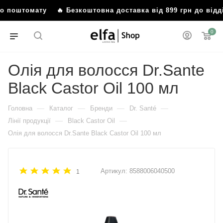
або поштомату
🔥 Безкоштовна доставка від 899 грн до ві
0
Олія для волосся Dr.Sante
Black Castor Oil 100 мл
—
—
—
—
Головна
Каталог
Бренди
Dr. Santé
—
—
Лінії продукції
Black Castor Oil
Олія для волосся Dr.Sante Black Castor Oil 100 мл
Артикул:
8588006040500
1