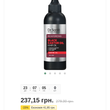
23
07
05
54
0
дн
год
хв
сек
шт
237,15
грн.
279,00
грн.
-
15
%
Економія
41,85
грн.