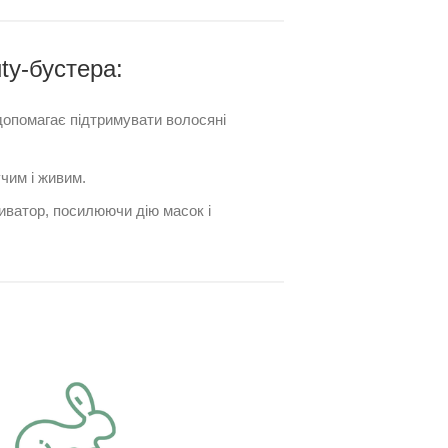
ty-бустерa:
допомагає підтримувати волосяні
чим і живим.
иватор, посилюючи дію масок і