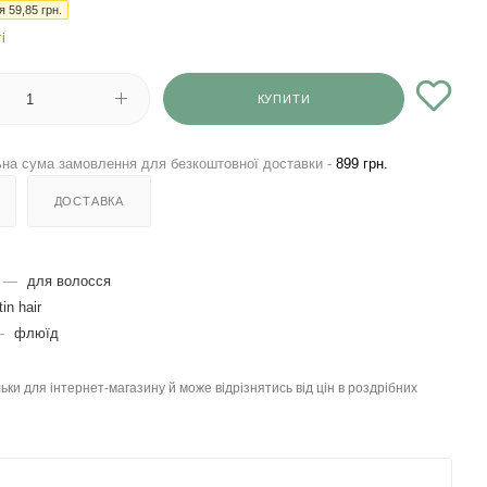
ія
59,85
грн.
і
КУПИТИ
на сума замовлення для безкоштовної доставки -
899 грн.
ДОСТАВКА
—
для волосся
tin hair
—
флюїд
льки для інтернет-магазину й може відрізнятись від цін в роздрібних