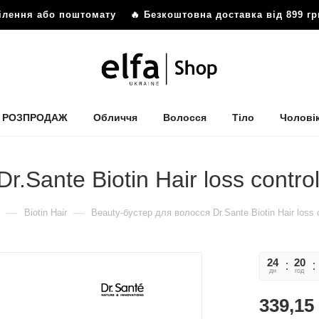
ділення або поштомату
🔥 Безкоштовна доставка від 899 гр
РОЗПРОДАЖ
Обличчя
Волосся
Тіло
Чолові
.Sante Biotin Hair loss contro
—
—
Biotin Hair
Beauty-бустер для волосся Dr.Sante Biotin Hair loss 
24
20
дн
год
339,15