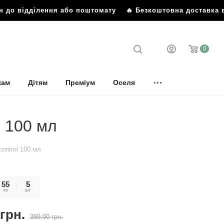
н до відділення або поштомату
🔥 Безкоштовна доставка в
0
кам
Дітям
Преміум
Оселя
l 100 мл
control 100 мл
55
00
5
хв
сек
шт
грн.
399,00
грн.