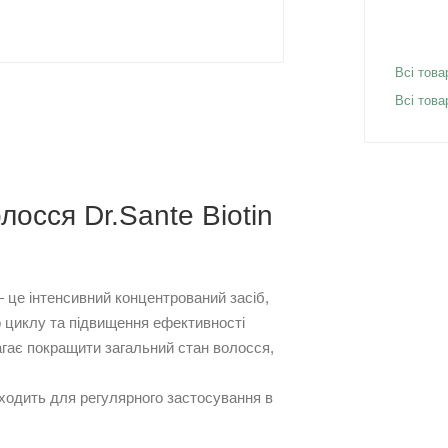
Всі това
Всі това
лосся Dr.Sante Biotin
 — це інтенсивний концентрований засіб,
о циклу та підвищення ефективності
гає покращити загальний стан волосся,
дходить для регулярного застосування в