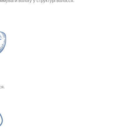
имувати вологу у структурі волосся.
ся.