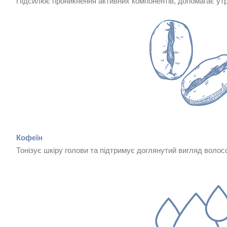
Підсилює проникнення активних компонентів, допомагає утр
Кофеїн
Тонізує шкіру голови та підтримує доглянутий вигляд волос