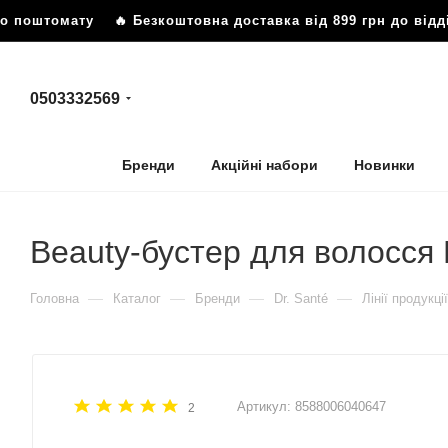
бо поштомату
🔥 Безкоштовна доставка від 899 грн до від
0503332569
Бренди
Акційні набори
Новинки
Beauty-бустер для волосся Dr
—
—
—
—
Головна
Каталог
Бренди
Dr. Santé
Лінії продукції
Артикул:
8588006040647
2