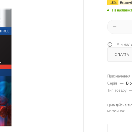
-
15
%
Економ
є в наявност
Мінімаль
ОПЛАТА
Призначення
Серія
—
Bio
Тип товару
Ціна дійсна ті
магазинах.