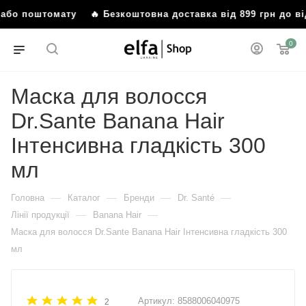
 або поштомату
🔥 Безкоштовна доставка від 899 грн до в
0
Маска для волосся
Dr.Sante Banana Hair
Інтенсивна гладкість 300
мл
—
—
—
—
Головна
Каталог
Бренди
Dr. Santé
—
—
Лінії продукції
Banana Hair
Маска для волосся Dr.Sante Banana Hair Інтенсивна гладкість 300
мл
Артикул:
8588006040975
2