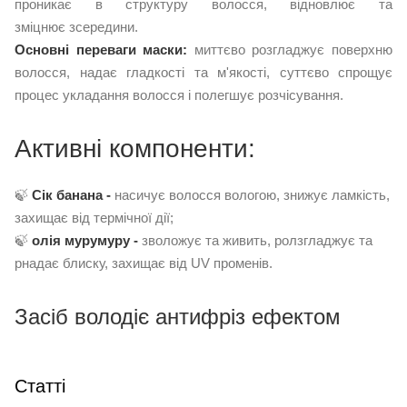
проникає в структуру волосся, відновлює та
зміцнює зсередини.
Основні переваги маски:
миттєво розгладжує поверхню
волосся, надає гладкості та м'якості, суттєво спрощує
процес укладання волосся і полегшує розчісування.
Активні компоненти:
🍃
Сік банана -
насичує волосся вологою, знижує ламкість,
захищає від термічної дії;
🍃
олія мурумуру -
зволожує та живить, ролзгладжує та
рнадає блиску, захищає від UV променів.
Засіб володіє антифріз ефектом
Статті