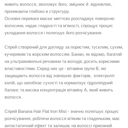
живить волосся, зволожує його, зміцнює й відновлює,
проникаючи глибоко в структуру.
Основні переваги маски: миттєво розгладжує поверхню
волосини, надає гладкості та м'якості, спрощує процес
укладання волосся і полегшує його розчісування.
Спрей створений для догляду за пористим, тусклим, сухим,
кучерявим та жорским волоссям. Банан, як відомо, багатий
на ультраживильні речовини та володіє досить корисними
властивостями. Серед них це - вітаміни групи В, які
защищають волосся від зовнішніх факторів, електроліт
калій, що запобігає сухості та нормалізує гідроліпідний
баланс та висока концентрація вітаміну А, який живить
волосся.
Спрей Banana Hair Flat Iron Mist - значно полегшує процес
розчісування, роблячи волосся м’яким та гладеньким, має
антистатичний ефект та залишає на волоссі приємний