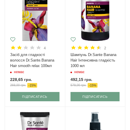
4
2
Засіб для гладкості
Шампунь Dr.Sante Banana
волосся Dr.Sante.Banana
Hair Інтенсивна гладкість
Hair smooth relax 100мл
1000 мл
немає
немає
228,65
грн.
492,15
грн.
269,00
грн.
579,00
грн.
-
15
%
-
15
%
ПІДПИСАТИСЬ
ПІДПИСАТИСЬ