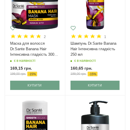
2
1
Маска для волосся
Шампунь Dr.Sante Banana
Dr.Sante Banana Hair
Hair Інтенсивна гладкість
Інтенсивна гладкість 300
250 мл
мл
є в наявності
є в наявності
169,15
грн.
160,65
грн.
199,00
грн.
189,00
грн.
-
15
%
-
15
%
КУПИТИ
КУПИТИ