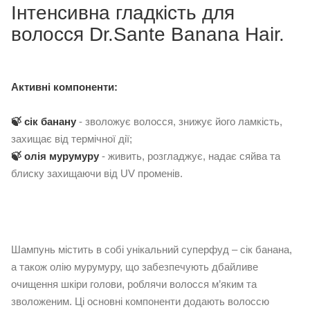
Інтенсивна гладкість для
волосся Dr.Sante Banana Hair.
Активні компоненти:
🍃 сік банану
- зволожує волосся, знижує його ламкість,
захищає від термічної дії;
🍃 олія мурумуру
- живить, розгладжує, надає сяйва та
блиску захищаючи від UV променів.
Шампунь містить в собі унікальний суперфуд – сік банана,
а також олію мурумуру, що забезпечують дбайливе
очищення шкіри голови, роблячи волосся м’яким та
зволоженим. Ці основні компоненти додають волоссю