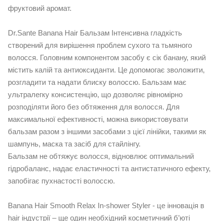
фруктовий аромат.
Dr.Sante Banana Hair Бальзам Інтенсивна гладкість
створений для вирішення проблем сухого та тьмяного
волосся. Головним компонентом засобу є сік банану, який
містить калій та антиоксиданти. Це допомогає зволожити,
розгладити та надати блиску волоссю. Бальзам має
ультралегку консистенцію, що дозволяє рівномірно
розподіляти його без обтяження для волосся. Для
максимальної ефективності, можна використовувати
бальзам разом з іншими засобами з цієї лінійки, такими як
шампунь, маска та засіб для стайлінгу.
Бальзам не обтяжує волосся, відновлює оптимальний
гідробаланс, надає еластичності та антистатичного ефекту,
запобігає пухнастості волоссю.
Banana Hair Smooth Relax In-shower Styler - це інновація в
hair індустрії – ще один необхідний косметичний б’юті