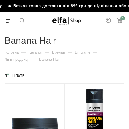
у
🔥 Безкоштовна доставка від 899 грн до відділення або
0
Banana Hair
—
—
—
—
Головна
Каталог
Бренди
Dr. Santé
—
Лінії продукції
Banana Hair
ФІЛЬТР