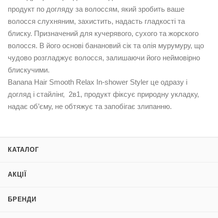
продукт по догляду за волоссям, який зробить ваше
волосся слухняним, захистить, надасть гладкості та
блиску. Призначений для кучерявого, сухого та жорского
волосся. В його основі банановий сік та олія мурумуру, що
чудово розгладжує волосся, залишаючи його неймовірно
блискучими.
Banana Hair Smooth Relax In-shower Styler це одразу і
догляд і стайлінг, 2в1, продукт фіксує природну укладку,
надає об’єму, не обтяжує та запобігає злипанню.
КАТАЛОГ
АКЦІЇ
БРЕНДИ