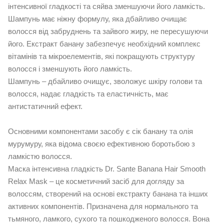
інтенсивної гладкості та сяйва зменшуючи його ламкість.
Шампунь має ніжну формулу, яка дбайливо очищає
волосся від забруднень та зайвого жиру, не пересушуючи
його. Екстракт банану забезпечує необхідний комплекс
вітамінів та мікроелементів, які покращують структуру
волосся і зменшують його ламкість.
Шампунь – дбайливо очищує, зволожує шкіру голови та
волосся, надає гладкість та еластичність, має
антистатичний ефект.
Основними компонентами засобу є сік банану та олія
мурумуру, яка відома своєю ефективною боротьбою з
ламкістю волосся.
Маска інтенсивна гладкість Dr. Sante Banana Hair Smooth
Relax Mask – це косметичний засіб для догляду за
волоссям, створений на основі екстракту банана та інших
активних компонентів. Призначена для нормального та
тьмяного, ламкого, сухого та пошкодженого волосся. Вона