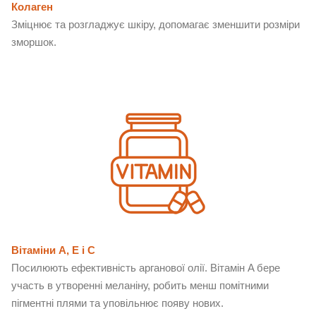
Колаген
Зміцнює та розгладжує шкіру, допомагає зменшити розміри
зморшок.
Вітаміни A, E і C
Посилюють ефективність арганової олії. Вітамін A бере
участь в утворенні меланіну, робить менш помітними
пігментні плями та уповільнює появу нових.