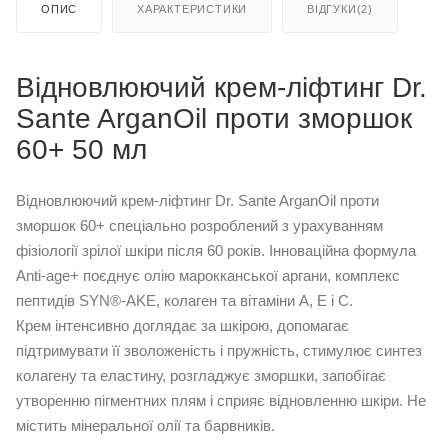
ОПИС
ХАРАКТЕРИСТИКИ
ВІДГУКИ(2)
Відновлюючий крем-ліфтинг Dr.
Sante ArganOil проти зморшок
60+ 50 мл
Відновлюючий крем-ліфтинг Dr. Sante ArganOil проти
зморшок 60+ спеціально розроблений з урахуванням
фізіології зрілої шкіри після 60 років. Інноваційна формула
Anti-age+ поєднує олію марокканської аргани, комплекс
пептидів SYN®-AKE, колаген та вітаміни A, E і C.
Крем інтенсивно доглядає за шкірою, допомагає
підтримувати її зволоженість і пружність, стимулює синтез
колагену та еластину, розгладжує зморшки, запобігає
утворенню пігментних плям і сприяє відновленню шкіри. Не
містить мінеральної олії та барвників.