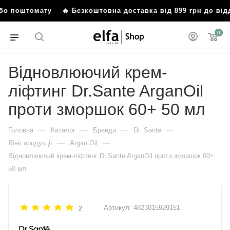
 або поштомату
🔥 Безкоштовна доставка від 899 грн до ві
0
Відновлюючий крем-
ліфтинг Dr.Sante ArganOil
проти зморшок 60+ 50 мл
—
—
—
—
Головна
Каталог
Бренди
Dr. Santé
—
—
Лінії продукції
Argan Oil
Відновлюючий крем-ліфтинг Dr.Sante ArganOil проти зморшок 60+
50 мл
Артикул:
4823015929151
2