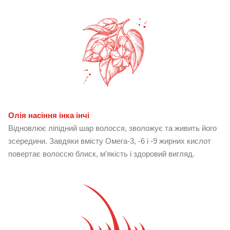
Олія насіння інка інчі
Відновлює ліпідний шар волосся, зволожує та живить його
зсередини. Завдяки вмісту Омега-3, -6 і -9 жирних кислот
повертає волоссю блиск, м’якість і здоровий вигляд.