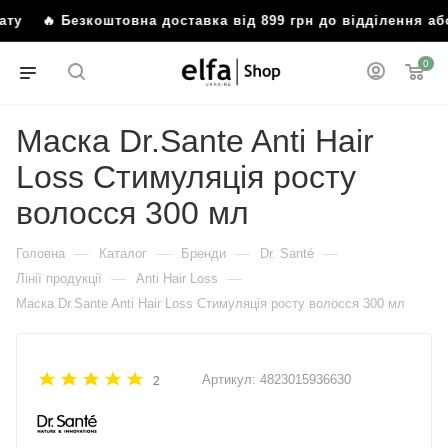
мату
🔥 Безкоштовна доставка від 899 грн до відділення 
0
Маска Dr.Sante Anti Hair
Loss Стимуляція росту
волосся 300 мл
—
—
—
—
Головна
Каталог
Бренди
Dr. Santé
—
—
Лінії продукції
Anti Hair Loss
Маска Dr.Sante Anti Hair Loss Стимуляція росту волосся 300 мл
Артикул:
4823015936630
2