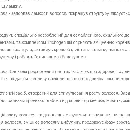
енш ламким.
r Loss - запобігає ламкості волосся, покращує структуру, піклує
родукт, спеціально розроблений для ослабленного, схильного д
нтами, та комплексом Trichogen які сприяють зміцненню коренів 
осяні фолікули, активізує кровообіг, містить вітаміни, амінокисл
уктуру і роблять їх сильними і блискучими.
r Loss, бальзам розроблений для тих, хто мріє про здорове і силь
сся піддається впливу навколишнього середовища, інколи жорсто
тивний засіб, створений для стимулювання росту волосся. Завдяк
їни, бальзам проникає глибоко від кореня до кінчика, живить, зм
ія росту волосся – відновлення структури та зниження випадіння в
ння волосся, зміцнює волосяну цибулину, продовжує фазу зроста
ного до випадіння волосся. В склад олії входять такі натуральні 