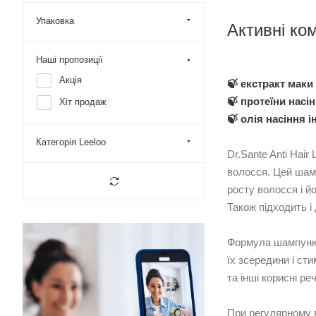
Упаковка
Активні ко
Наші пропозиції
Акція
🍃 екстракт маки
🍃 протеїни нас
Хіт продаж
🍃 олія насіння ін
Категорія Leeloo
Dr.Sante Anti Hai
волосся. Цей шамп
росту волосся і й
Також підходить і
Формула шампуню D
їх зсередини і ст
та інші корисні р
При регулярному в