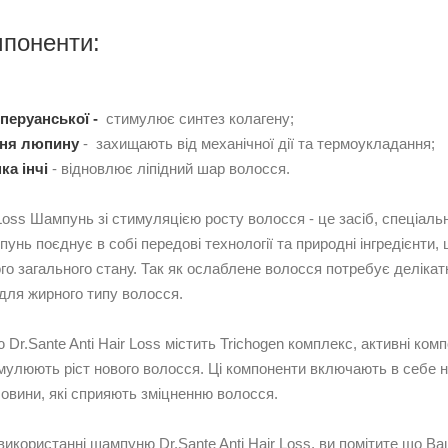
мпоненти:
 перуанської -
стимулює синтез колагену;
іння люпину
- захищають від механічної дії та термоукладання;
ка інчі
- відновлює ліпідний шар волосся.
r Loss Шампунь зі стимуляцією росту волосся - це засіб, спеціа
унь поєднує в собі передові технології та природні інгредієнт
ого загального стану. Так як ослаблене волосся потребує делі
 для жирного типу волосся.
r.Sante Anti Hair Loss містить Trichogen комплекс, активні ко
имулюють ріст нового волосся. Ці компоненти включають в себе на
ечовини, які сприяють зміцненню волосся.
икористанні шампуню Dr.Sante Anti Hair Loss, ви помітите що В