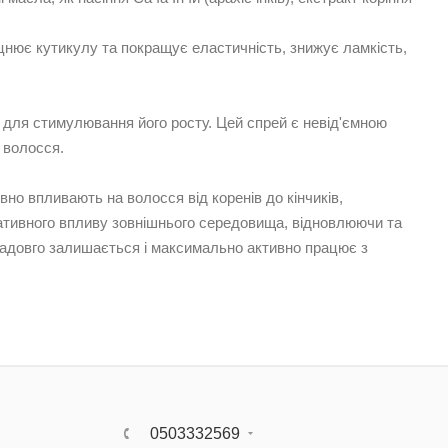
цнює кутикулу та покращує еластичність, знижує ламкість,
 для стимулювання його росту. Цей спрей є невід'ємною
я волосся.
вно впливають на волосся від коренів до кінчиків,
гативного впливу зовнішнього середовища, відновлюючи та
 надовго залишається і максимально активно працює з
0503332569