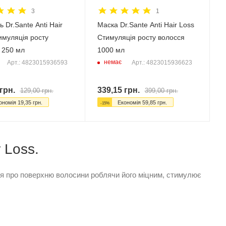
3
1
 Dr.Sante Anti Hair
Маска Dr.Sante Anti Hair Loss
имуляція росту
Стимуляція росту волосся
 250 мл
1000 мл
немає
Арт.: 4823015936593
Арт.: 4823015936623
грн.
339,15
грн.
129,00
грн.
399,00
грн.
ономія
19,35
грн.
Економія
59,85
грн.
-
15
%
 Loss.
ться про поверхню волосини роблячи його міцним, стимулює