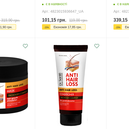
є в наявності
є в ная
Арт.: 4823015936647_UA
Арт.: 48
101,15
грн.
339,15
 319,90
грн.
119,00
грн.
1,90
грн.
Економія
17,85
грн.
Ек
-
15
%
-
15
%