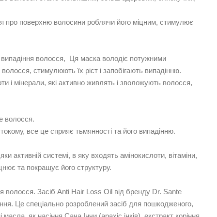
ться про поверхню волосини роблячи його міцним, стимулює
о випадіння волосся, Ця маска володіє потужними
волосся, стимулюють їх ріст і запобігають випадінню.
оти і мінерали, які активно живлять і зволожують волосся,
не волосся.
кому, все це сприяє тьмянності та його випадінню.
и активній системі, в яку входять амінокислоти, вітаміни,
іцнює та покращує його структуру.
олосся. Засіб Anti Hair Loss Oil від бренду Dr. Sante
ння. Це спеціально розроблений засіб для пошкодженого,
масла, як насіння Сача Інчи (арахіс інків), екстракт коріння