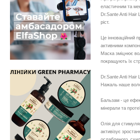
еластичним та м
Dr.Sante Anti Hai
ріст.
Це інноваційний п
активними компоне
Маска зміцнює вол
покращують їх стр
Dr.Sante Anti Hai
Нажаль наше воло
Бальзам - це ефек
мінерали та проте
Олія для стимуляц
активізує зроста
ослабленого, схиль