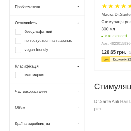
Проблематика
Маска Dr.Sante 
Стимуляція рос
Особливість
300 мл
безсульфатний
є в наявності
не тестується на тваринах
Арт.: 482301593
vegan friendly
126,65
грн.
1
Економія
22
-
15
%
Класифікація
мас-маркет
Стимуляці
Час використання
Dr.Sante Anti Hai
Об'єм
ріст.
Країна виробництва