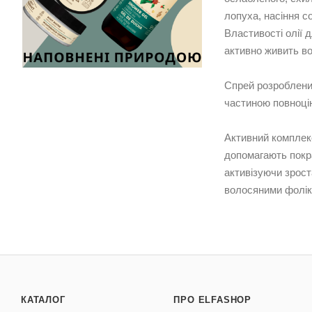
лопуха, насіння с
Властивості олії 
активно живить во
Спрей розроблений
частиною повноцін
Активний комплекс 
допомагають покра
активізуючи зрост
волосяними фолік
КАТАЛОГ
ПРО ELFASHOP