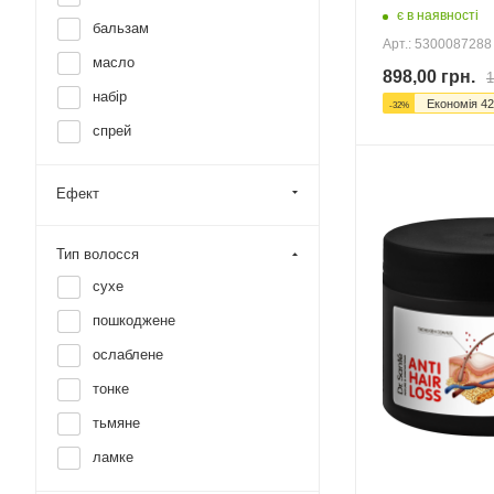
є в наявності
бальзам
Арт.: 5300087288
масло
898,00
грн.
1
набір
Економія
42
-
32
%
спрей
Ефект
Тип волосся
сухе
пошкоджене
ослаблене
тонке
тьмяне
ламке