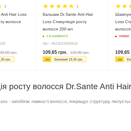
2
1
Anti Hair Loss
Бальзам Dr.Sante Anti Hair
Шампунь
ту волосся
Loss Стимуляція росту
Loss Ст
волосся 200 мл
волосся
є в наявності
немає
6630
Арт.: 4823015936616
109,65
грн.
109,65
49,00
грн.
129,00
грн.
,35
грн.
Економія
19,35
грн.
Ек
-
15
%
-
15
%
я росту волосся Dr.Sante Anti Hair
r Loss - запобігає ламкості волосся, покращує структуру, піклує