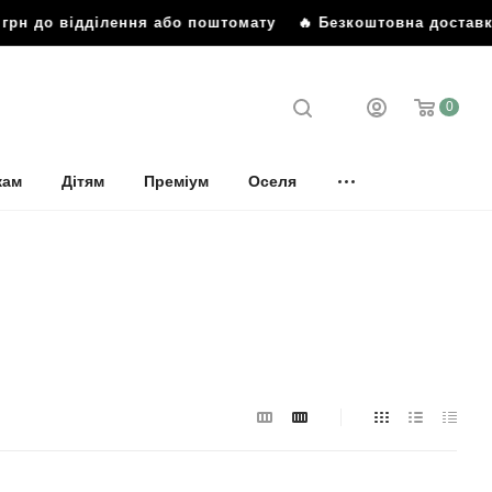
 до відділення або поштомату
🔥 Безкоштовна доставка від
0
кам
Дітям
Преміум
Оселя