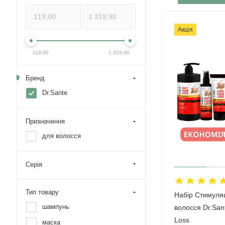
Акція
119,00
1 319,90
Бренд
Dr.Sante
Призначення
для волосся
Серія
Тип товару
Набір Стимуляц
шампунь
волосся Dr.Sant
Loss
маска