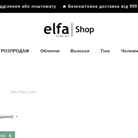
ілення або поштомату
🔥 Безкоштовна доставка від 899 грн
РОЗПРОДАЖ
Обличчя
Волосся
Тіло
Чолові
—
Anti Hair Loss
падання)
nte