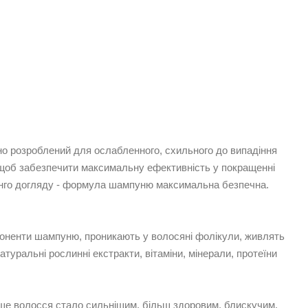
льно розроблений для ослабленного, схильного до випадіння
и, щоб забезпечити максимальну ефективність у покращенні
катнго догляду - формула шампуню максимальна безпечна.
мпоненти шампуню, проникають у волосяні фолікули, живлять
туральні рослинні екстракти, вітаміни, мінерали, протеїни
аше волосся стало сильнішим, більш здоровим, блискучим,