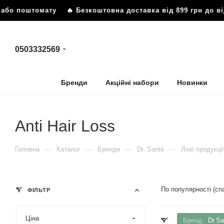
о поштомату
🔥 Безкоштовна доставка від 899 грн до відд
0503332569
Бренди
Акційні набори
Новинки
Anti Hair Loss
—
—
—
—
Головна
Каталог
Бренди
Dr. Santé
Лінії продукції
По популярності (с
ФІЛЬТР
Ціна
Бренд:
Dr.Sa