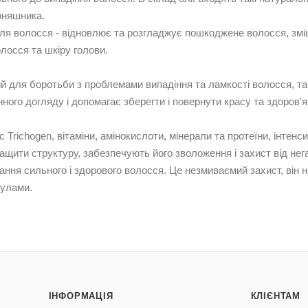
оняшника.
для волосся - відновлює та розгладжує пошкоджене волосся, змі
лосся та шкіру голови.
 для боротьби з проблемами випадіння та ламкості волосся, та
ного догляду і допомагає зберегти і повернути красу та здоров'
Trichogen, вітаміни, амінокислоти, мінерали та протеїни, інтенси
щити структуру, забезпечують його зволоження і захист від не
ання сильного і здорового волосся. Це незмиваємий захист, він
улами.
ІНФОРМАЦІЯ
КЛІЄНТАМ