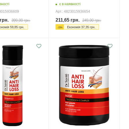
вності
є в наявності
23015936609
Арт.: 4823015936654
грн.
211,65
грн.
399,00
грн.
249,00
грн.
ономія
59,85
грн.
Економія
37,35
грн.
-
15
%