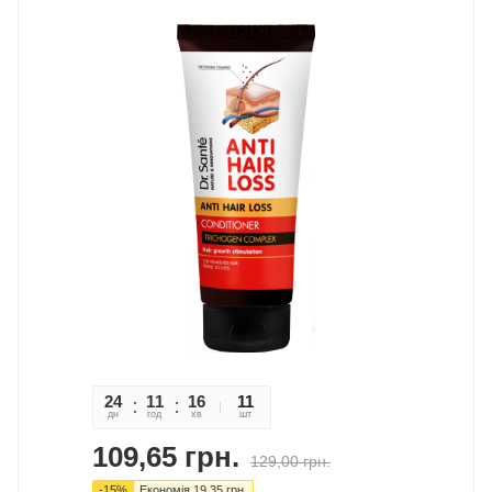
24
11
16
48
11
дн
год
хв
сек
шт
109,65
грн.
129,00
грн.
-
15
%
Економія
19,35
грн.