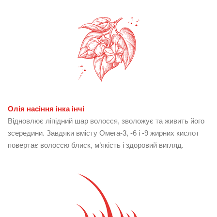
Олія насіння інка інчі
Відновлює ліпідний шар волосся, зволожує та живить його
зсередини. Завдяки вмісту Омега-3, -6 і -9 жирних кислот
повертає волоссю блиск, м’якість і здоровий вигляд.