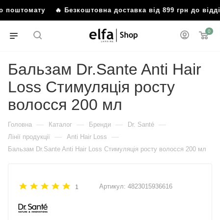
або поштомату
🔥 Безкоштовна доставка від 899 грн до від
0
Бальзам Dr.Sante Anti Hair
Loss Стимуляція росту
волосся 200 мл
—
—
—
—
Головна
Каталог
Бренди
Dr. Santé
—
—
Лінії продукції
Anti Hair Loss
Бальзам Dr.Sante Anti Hair Loss Стимуляція росту волосся 200 мл
Артикул:
4823015936616
1