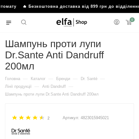
поштомату
🔥 Безкоштовна доставка від 899 грн до відділ
0
Шампунь проти лупи
Dr.Sante Anti Dandruff
200мл
—
—
—
—
Головна
Каталог
Бренди
Dr. Santé
—
—
Лінії продукції
Anti Dandruff
Шампунь проти лупи Dr.Sante Anti Dandruff 200мл
Артикул:
4823015945021
2