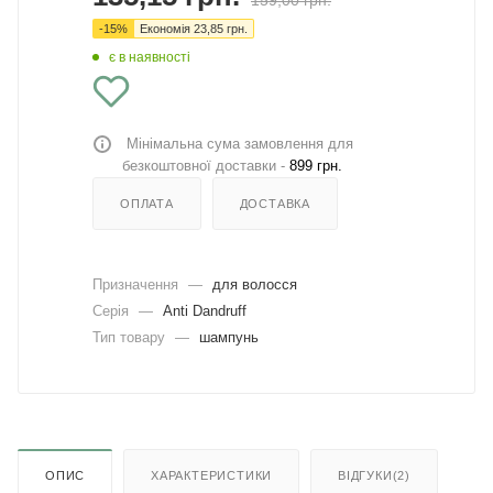
159,00
грн.
-
15
%
Економія
23,85
грн.
є в наявності
Мінімальна сума замовлення для
безкоштовної доставки -
899 грн.
ОПЛАТА
ДОСТАВКА
Призначення
—
для волосся
Серія
—
Anti Dandruff
Тип товару
—
шампунь
ОПИС
ХАРАКТЕРИСТИКИ
ВІДГУКИ(2)