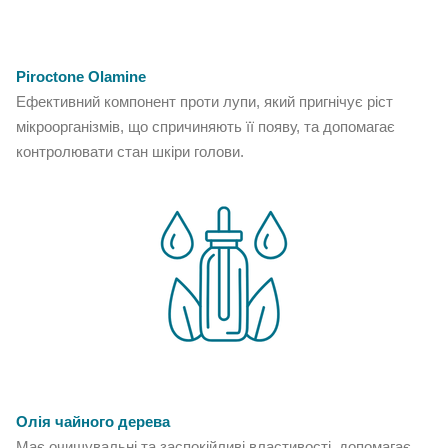
Piroctone Olamine
Ефективний компонент проти лупи, який пригнічує ріст
мікроорганізмів, що спричиняють її появу, та допомагає
контролювати стан шкіри голови.
Олія чайного дерева
Має очищувальні та заспокійливі властивості, допомагає