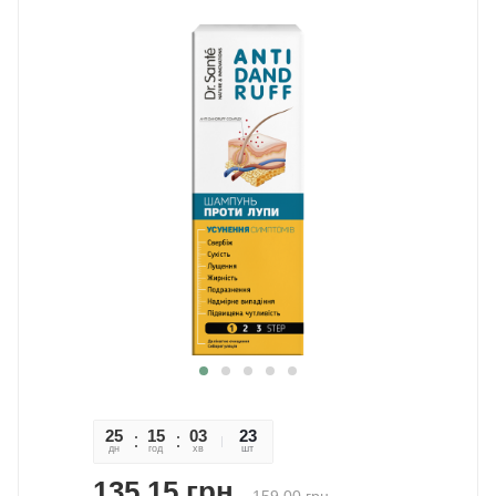
25
15
03
15
23
дн
год
хв
сек
шт
135,15
грн.