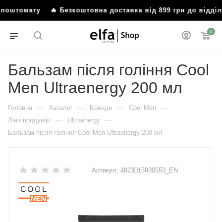
бо поштомату
🔥 Безкоштовна доставка від 899 грн до відд
0
Бальзам після гоління Cool
Men Ultraenergy 200 мл
—
—
—
—
Головна
Каталог
Бренди
Cool Men
—
—
Лінії продукції
Ultraenergy
Бальзам після гоління Cool Men Ultraenergy 200 мл
Артикул:
4823015930553_EN