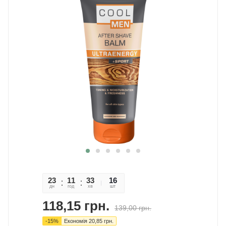
23
11
33
21
16
дн
год
хв
сек
шт
118,15
грн.
139,00
грн.
-
15
%
Економія
20,85
грн.