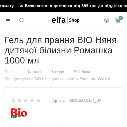
оштомату
🔥 Безкоштовна доставка від 899 грн до відділен
0
Гель для прання BIO Няня
дитячої білизни Ромашка
1000 мл
—
—
—
—
Головна
Каталог
Бренди
BIO Няня
Гель для прання BIO Няня дитячої білизни Ромашка 1000 мл
Артикул:
4820168431104_UA