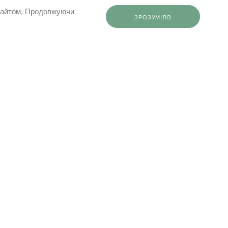
 сайтом. Продовжуючи
ЗРОЗУМІЛО
0503332569
info@elfashop.ua
ки
03148, місто Київ, вул. Івана Дзюби,
ення
9