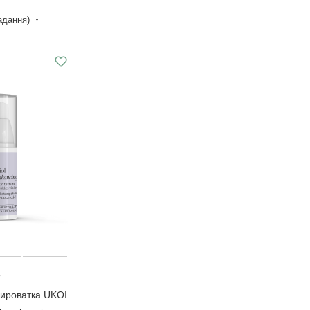
падання)
сироватка UKOI