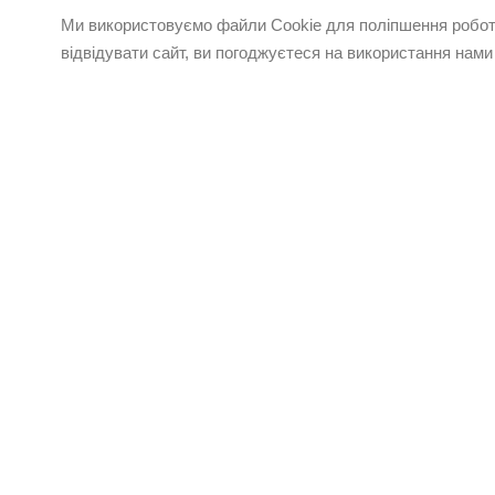
Ми використовуємо файли Cookie для поліпшення роботи
відвідувати сайт, ви погоджуєтеся на використання нами
Будь в курсі наших акцій та
новин
ПІДПИСАТИСЬ
КАТАЛОГ
ПРО ELFASHOP
АКЦІЇ
Контакти
Відгуки клієнтів
БРЕНДИ