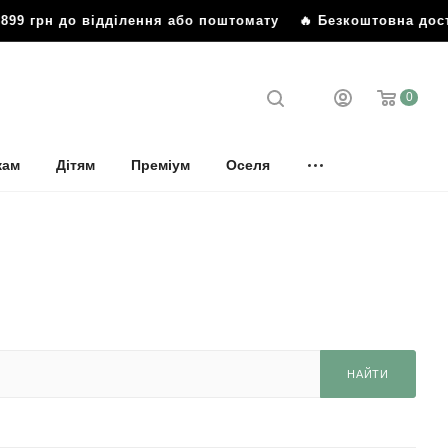
 грн до відділення або поштомату
🔥 Безкоштовна доставка
0
кам
Дітям
Преміум
Оселя
НАЙТИ