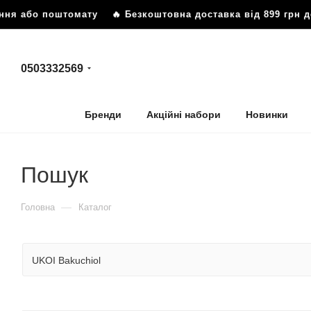
я або поштомату
🔥 Безкоштовна доставка від 899 грн до в
0503332569
Бренди
Акційні набори
Новинки
Пошук
—
Головна
Каталог