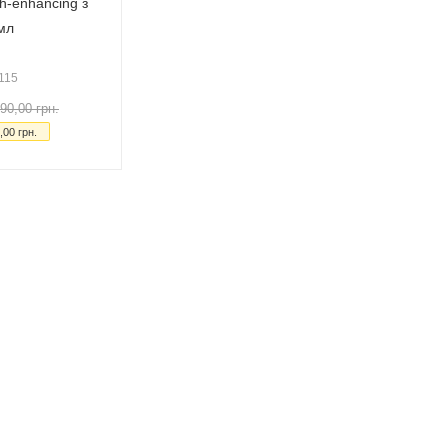
th-enhancing з
мл
115
90,00
грн.
,00
грн.