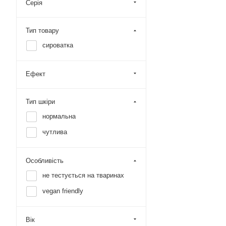
Серія
Тип товару
сироватка
Ефект
Тип шкіри
нормальна
чутлива
Особливість
не тестується на тваринах
vegan friendly
Вік