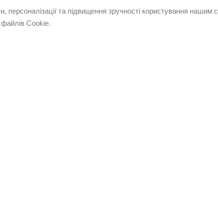
, персоналізації та підвищення зручності користування нашим
 файлів Cookie.
ІНФОРМАЦІЯ
КЛІЄНТАМ
Блог
Умови оплати
Набір косметики в подарунок
Умови достав
Новинка від Green Pharmacy
Умови поверн