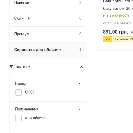
Bakuchiol l You
Новинки
2
бакучіолом 30 
є в наявності
Обличчя
6
Арт.: 5907568450
891,00
грн.
9
Преміум
6
Економія
99
-
10
%
Сироватки для обличчя
1
ФІЛЬТР
Бренд
UKOI
Призначення
для обличчя