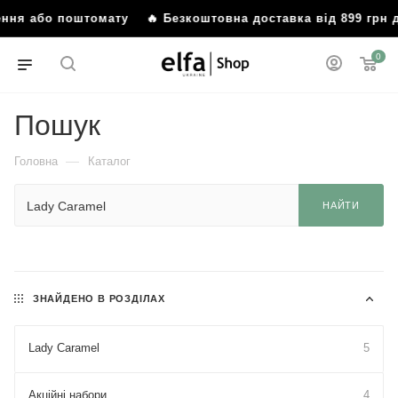
ілення або поштомату
🔥 Безкоштовна доставка від 899 грн
0
Пошук
—
Головна
Каталог
НАЙТИ
ЗНАЙДЕНО В РОЗДІЛАХ
Lady Caramel
5
Акційні набори
4