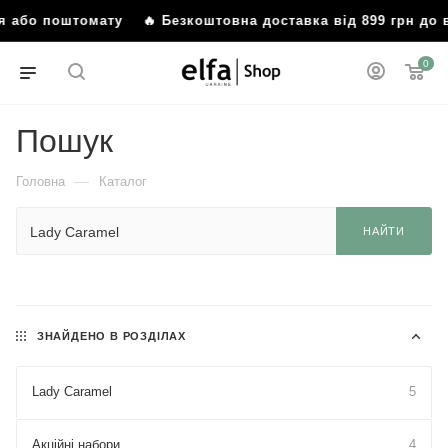
ння або поштомату
🔥 Безкоштовна доставка від 899 грн д
0
Пошук
—
Головна
Каталог
НАЙТИ
ЗНАЙДЕНО В РОЗДІЛАХ
Lady Caramel
5
Акційні набори
4