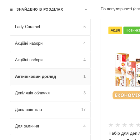
По популярності (с
ЗНАЙДЕНО В РОЗДІЛАХ
Lady Caramel
5
Акція
Новинк
Акційні набори
4
Акційні набори
4
Антивіковий догляд
1
Депіляція обличчя
3
Депіляція тіла
17
Для обличчя
4
Набір для депі