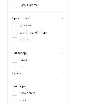
Lady Caramel
Призначення
для тіла
для інтимної гігієни
для ніг
Тип товару
набір
Ефект
Тип шкіри
нормальна
суха