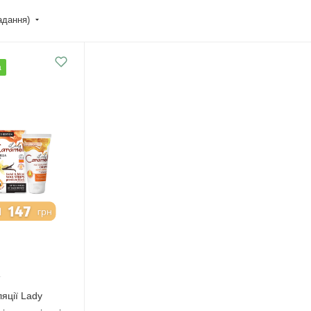
падання)
а
ляції Lady