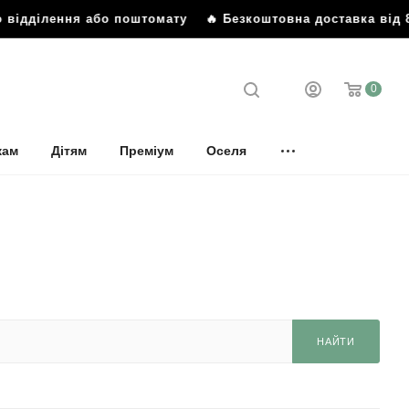
дділення або поштомату
🔥 Безкоштовна доставка від 899 
0
кам
Дітям
Преміум
Оселя
НАЙТИ